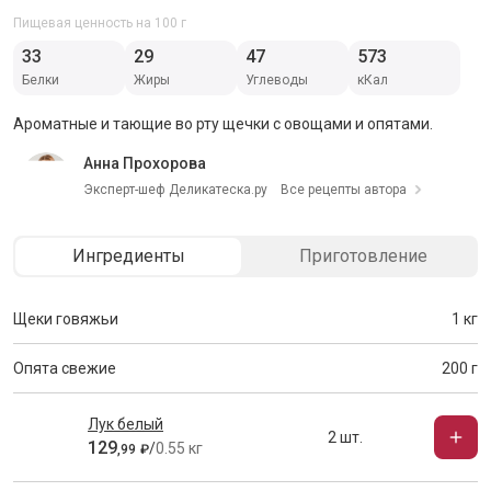
Пищевая ценность на 100 г
33
29
47
573
Белки
Жиры
Углеводы
кКал
Ароматные и тающие во рту щечки с овощами и опятами.
Анна Прохорова
Эксперт-шеф Деликатеска.ру
Все рецепты автора
Ингредиенты
Приготовление
Щеки говяжьи
1 кг
Опята свежие
200 г
Лук белый
2 шт.
129
/
0.55 кг
,
99
₽