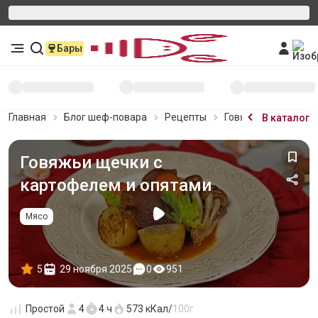
Бары
Главная
Блог шеф-повара
Рецепты
Говяжьи щечки с к
В каталог
Говяжьи щечки с
картофелем и опятами
Мясо
5
29 ноября 2025
0
951
Простой
4
4 ч
573
кКал/
100г