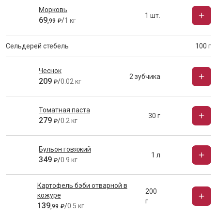
Морковь
1 шт.
69
/
1 кг
,
99
₽
Сельдерей стебель
100 г
Чеснок
2 зубчика
209
/
0.02 кг
₽
Томатная паста
30 г
279
/
0.2 кг
₽
Бульон говяжий
1 л
349
/
0.9 кг
₽
Картофель бэби отварной в
200
кожуре
г
139
/
0.5 кг
,
99
₽