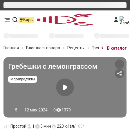
Бары
Главная
Блог шеф-повара
Рецепты
Гребешки с лемонг
В каталог
Гребешки с лемонграссом
Морепродукты
5
12 мая 2024
0
1379
Простой
1
5 мин
223
кКал/
100г