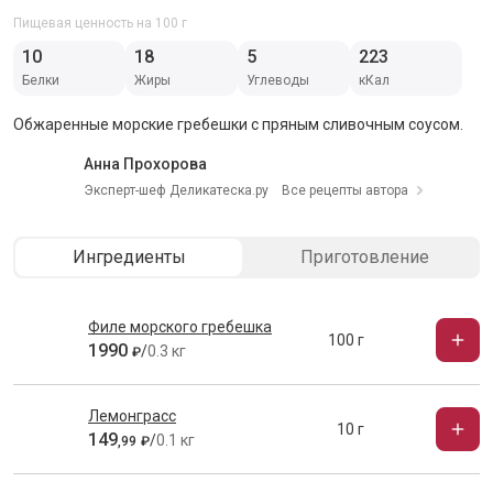
Пищевая ценность на 100 г
10
18
5
223
Белки
Жиры
Углеводы
кКал
Обжаренные морские гребешки с пряным сливочным соусом.
Анна Прохорова
Эксперт-шеф Деликатеска.ру
Все рецепты автора
Ингредиенты
Приготовление
Филе морского гребешка
100 г
1990
/
0.3 кг
₽
Лемонграсс
10 г
149
/
0.1 кг
,
99
₽