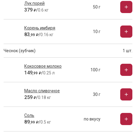
Лук порей
50 г
379
/
0.6 кг
₽
Корень имбиря
10 г
83
/
0.16 кг
,
99
₽
Чеснок (зубчик)
1 шт.
Кокосовое молоко
100 г
149
/
0.25 л
,
99
₽
Масло сливочное
30 г
259
/
0.18 кг
₽
Соль
по вкусу
89
/
0.5 кг
,
99
₽