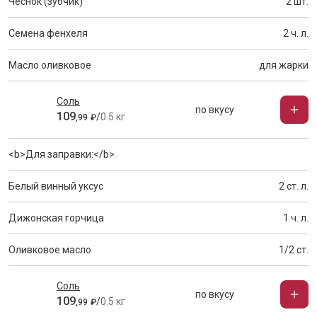
Чеснок (зубчик)
2 шт.
Семена фенхеля
2 ч. л.
Масло оливковое
для жарки
Соль
по вкусу
109
/
0.5 кг
,
99
₽
<b>Для заправки:</b>
Белый винный уксус
2 ст. л.
Дижонская горчица
1 ч. л.
Оливковое масло
1/2 ст.
Соль
по вкусу
109
/
0.5 кг
,
99
₽