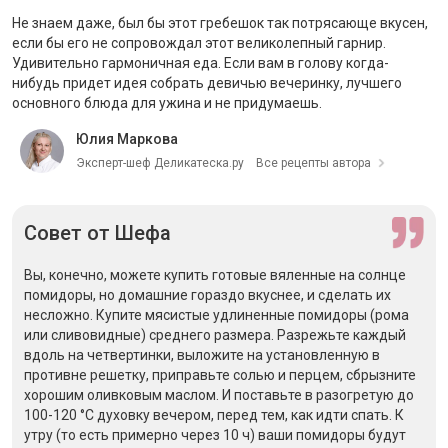
Не знаем даже, был бы этот гребешок так потрясающе вкусен,
если бы его не сопровождал этот великолепный гарнир.
Удивительно гармоничная еда. Если вам в голову когда-
нибудь придет идея собрать девичью вечеринку, лучшего
основного блюда для ужина и не придумаешь.
Юлия Маркова
Эксперт-шеф Деликатеска.ру
Все рецепты автора
Совет
от Шефа
Вы, конечно, можете купить готовые вяленные на солнце
помидоры, но домашние гораздо вкуснее, и сделать их
несложно. Купите мясистые удлиненные помидоры (рома
или сливовидные) среднего размера. Разрежьте каждый
вдоль на четвертинки, выложите на установленную в
противне решетку, приправьте солью и перцем, сбрызните
хорошим оливковым маслом. И поставьте в разогретую до
100-120 °С духовку вечером, перед тем, как идти спать. К
утру (то есть примерно через 10 ч) ваши помидоры будут