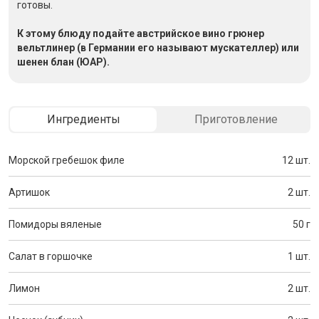
готовы.
К этому блюду подайте австрийское вино грюнер
вельтлинер (в Германии его называют мускателлер) или
шенен блан (ЮАР).
Ингредиенты
Приготовление
Морской гребешок филе
12 шт.
Артишок
2 шт.
Помидоры вяленые
50 г
Салат в горшочке
1 шт.
Лимон
2 шт.