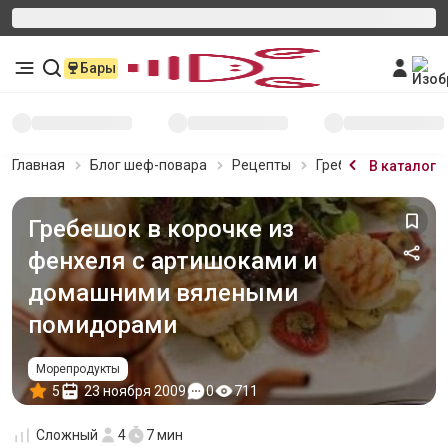
Бары
Главная
Блог шеф-повара
Рецепты
Гребешок в корочк
В каталог
Гребешок в корочке из
фенхеля с артишоками и
домашними вялеными
помидорами
Морепродукты
5
23 ноября 2009
0
711
Сложный
4
7 мин