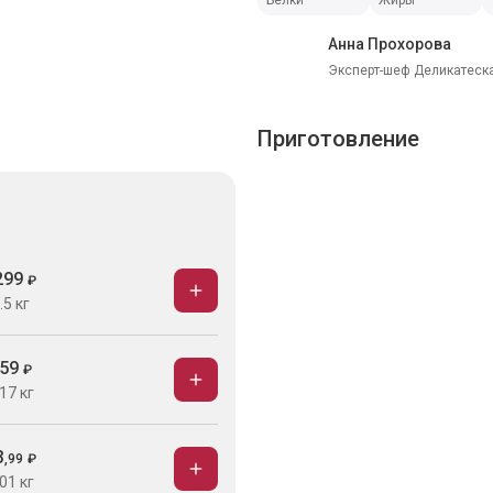
Белки
Жиры
Анна Прохорова
Эксперт-шеф Деликатеска
Приготовление
299
₽
.5 кг
59
₽
17 кг
3
,
99
₽
01 кг