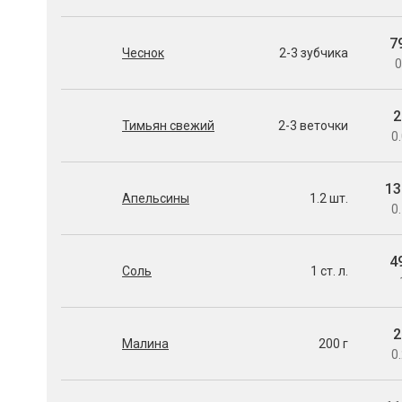
7
Чеснок
2-3 зубчика
0
2
Тимьян свежий
2-3 веточки
0.
13
Апельсины
1.2 шт.
0.
4
Соль
1 ст. л.
2
Малина
200 г
0.