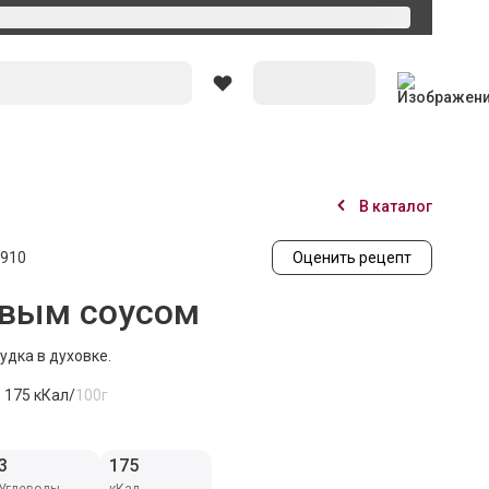
Вход
В каталог
910
Оценить рецепт
овым соусом
удка в духовке.
175
кКал/
100г
3
175