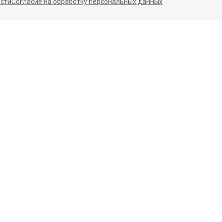
Пом/Ком 2/6
ООО «Д-Снаб»
+7 495 640 9 640
и
06:00 - 00:00
Обратный звонок
Обратная связь
ов. Все права защищены
сти
Согласие на обработку персональных данных