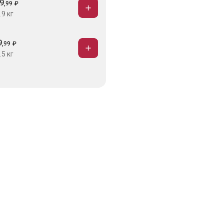
9
,
99
₽
.9 кг
9
,
99
₽
.5 кг