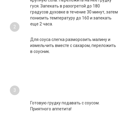
крупную соль. Переложить на нее грудку
гуся. Запекать в разогретой до 180
градусов духовке в течение 30 минут, затем
понизить температуру до 160 и запекать
еще 2 часа.
2
Для соуса слегка разморозить малину и
измельчить вместе с сахаром, переложить
в соусник.
3
Готовую грудку подавать с соусом.
Приятного аппетита!