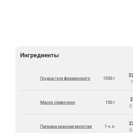
Ингредиенты
3
Грудка гуся фермерского
1500 г
1
2
Масло сливочное
100 г
0.
2
Паприка красная молотая
1 ч. л.
0.