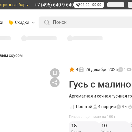
+7 (495) 640 9 640
стричные бары
06:00 - 00:00
ки
Скидки
овым соусом
4
28 декабря 2025
1
Гусь с малин
Аргоматная и сочная гусиная гр
Простой
4
порции
4 ч
Пищевая ценность на 100 г
18
10