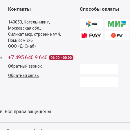
осы по заказу?
Звоните
+7 495 640 9 640
с 06
Контакты
Способы оплаты
140053,
Котельники г,
Московская обл.
,
Силикат мкр, строение № 4,