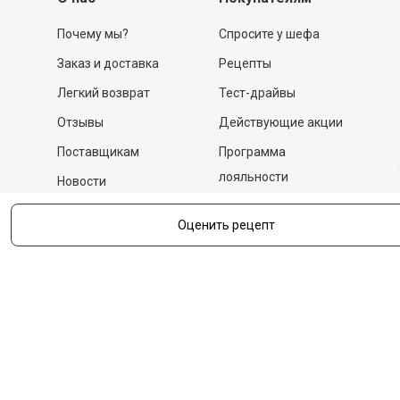
Почему мы?
Спросите у шефа
Заказ и доставка
Рецепты
Легкий возврат
Тест-драйвы
Отзывы
Действующие акции
Поставщикам
Программа
лояльности
Новости
Бизнесу
Гастрономы и устричные
Оценить рецепт
бары
Вакансии
Контакты
Контакты
140053,
Котельники г, Московская обл.
,
Силикат мкр, строение № 4, Пом/Ком 2/6
ООО «Д-Снаб»