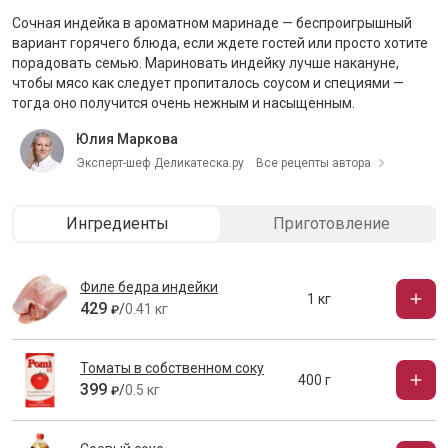
Сочная индейка в ароматном маринаде — беспроигрышный
вариант горячего блюда, если ждете гостей или просто хотите
порадовать семью. Мариновать индейку лучше накануне,
чтобы мясо как следует пропиталось соусом и специями —
тогда оно получится очень нежным и насыщенным.
Юлия Маркова
Эксперт-шеф Деликатеска.ру
Все рецепты автора
Ингредиенты
Приготовление
Филе бедра индейки
1 кг
429
/
0.41 кг
₽
Томаты в собственном соку
400 г
399
/
0.5 кг
₽