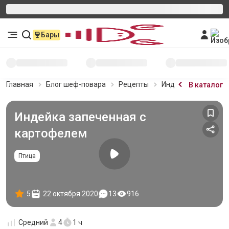
Бары
Главная
Блог шеф-повара
Рецепты
Индейка запеченна
В каталог
Индейка запеченная с
картофелем
Птица
5
22 октября 2020
13
916
Средний
4
1 ч