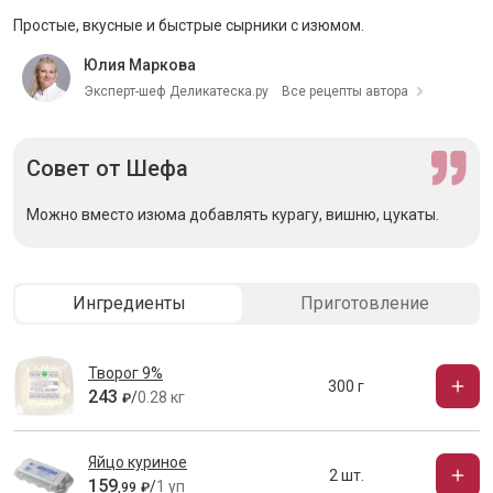
Простые, вкусные и быстрые сырники с изюмом.
Юлия Маркова
Эксперт-шеф Деликатеска.ру
Все рецепты автора
Совет
от Шефа
Можно вместо изюма добавлять курагу, вишню, цукаты.
Ингредиенты
Приготовление
Творог 9%
300 г
243
/
0.28 кг
₽
Яйцо куриное
2 шт.
159
/
1 уп
,
99
₽