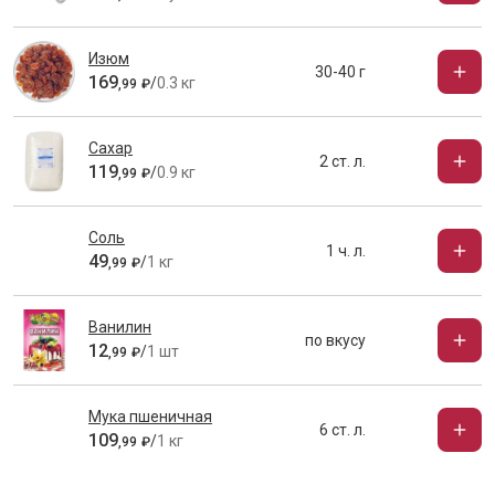
Изюм
30-40 г
169
/
0.3 кг
,
99
₽
Сахар
2 ст. л.
119
/
0.9 кг
,
99
₽
Соль
1 ч. л.
49
/
1 кг
,
99
₽
Ванилин
по вкусу
12
/
1 шт
,
99
₽
Мука пшеничная
6 ст. л.
109
/
1 кг
,
99
₽