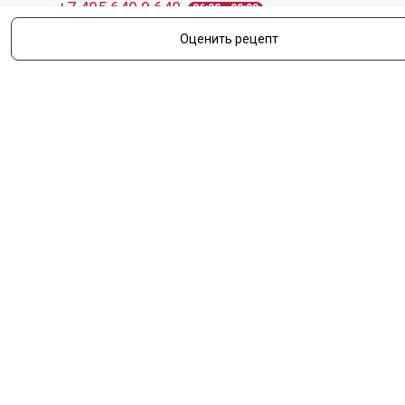
+7 495 640 9 640
06:00 - 00:00
Оценить рецепт
Обратный звонок
Обратная связь
Пользовательское соглашение
Политика конфиденциальности
Согласие на обработку персональных данных
©
2026
Деликатеска.ру — интернет-магазин продуктов. Все
права защищены