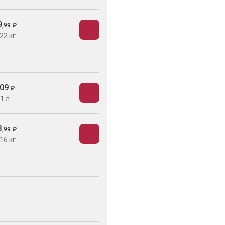
9
,
99
₽
22 кг
09
₽
1 л
3
,
99
₽
16 кг