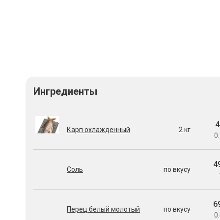
Ингредиенты
4
Карп охлажденный
2 кг
0.
4
Соль
по вкусу
6
Перец белый молотый
по вкусу
0.