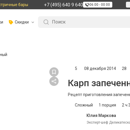
+7 (495) 640 9 640
стричные бары
06:00 - 00:00
ки
Скидки
нный
5
08 декабря 2014
28
Карп запечен
Рецепт приготовления запеченн
Сложный
1
порция
2 ч 
Юлия Маркова
Эксперт-шеф Деликатеска