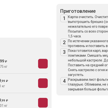
Приготовление
Карпа очистить. Очистит
1
выпотрошить брюшко (ос
нежелательно его повре
Посыпать со всех сторон
1,5 часа.
По истечении указанног
2
противень и поставить в 
Пока готовится карп, ва
3
ломтиками. Смешать мед,
небольшой кастрюле. Доб
99
₽
Поставить на средний ог
75 кг
Снять кастрюлю с огня и
загустеть.
Раскрываем лист фольги
4
9
,
99
₽
глазурью. Обливаем, не 
1 кг
закрывая больше фольгой
9
,
99
₽
01 кг