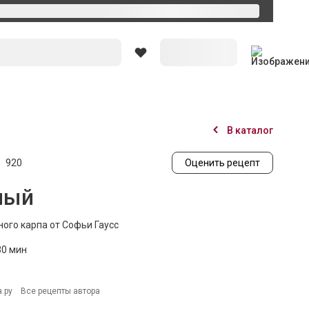
Вход
В каталог
920
Оценить рецепт
ный
ого карпа от Софьи Гаусс
30 мин
.ру
Все рецепты автора