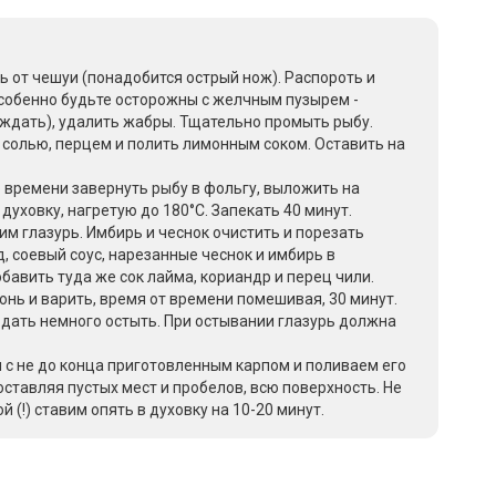
ь от чешуи (понадобится острый нож). Распороть и
обенно будьте осторожны с желчным пузырем -
ждать), удалить жабры. Тщательно промыть рыбу.
 солью, перцем и полить лимонным соком. Оставить на
о времени завернуть рыбу в фольгу, выложить на
духовку, нагретую до 180°С. Запекать 40 минут.
рим глазурь. Имбирь и чеснок очистить и порезать
 соевый соус, нарезанные чеснок и имбирь в
авить туда же сок лайма, кориандр и перец чили.
онь и варить, время от времени помешивая, 30 минут.
 дать немного остыть. При остывании глазурь должна
 с не до конца приготовленным карпом и поливаем его
оставляя пустых мест и пробелов, всю поверхность. Не
 (!) ставим опять в духовку на 10-20 минут.