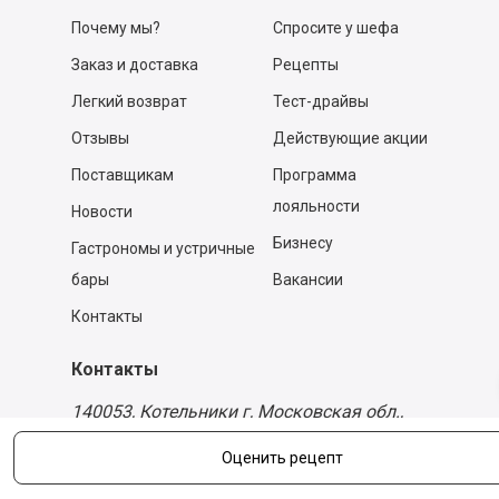
Почему мы?
Спросите у шефа
Заказ и доставка
Рецепты
Легкий возврат
Тест-драйвы
Отзывы
Действующие акции
Поставщикам
Программа
лояльности
Новости
Бизнесу
Гастрономы и устричные
бары
Вакансии
Контакты
Контакты
140053,
Котельники г, Московская обл.
,
Силикат мкр, строение № 4, Пом/Ком 2/6
ООО «Д-Снаб»
Оценить рецепт
+7 495 640 9 640
06:00 - 00:00