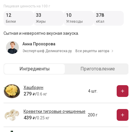
Пищевая ценность на 100 г
12
33
10
378
Белки
Жиры
Углеводы
кКал
Сытная и невероятно вкусная закуска.
Анна Прохорова
Эксперт-шеф Деликатеска.ру
Все рецепты автора
Ингредиенты
Приготовление
Хашбраун
4 шт.
279
/
0.6 кг
₽
Креветки тигровые очищенные
200 г
439
/
0.25 кг
₽