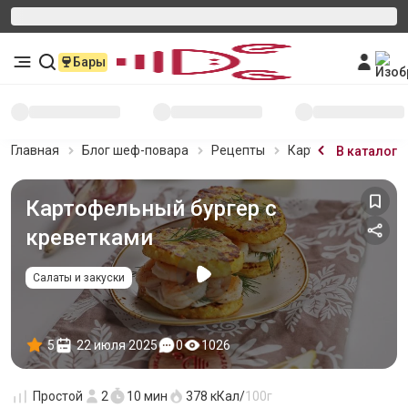
Бары
Главная
Блог шеф-повара
Рецепты
Картофельный бург
В каталог
Картофельный бургер с
креветками
Салаты и закуски
5
22 июля 2025
0
1026
Простой
2
10 мин
378
кКал/
100г