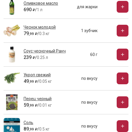
Оливковое масло
для жарки
690
/
1 л
₽
Чеснок молодой
1 зубчик
79
/
0.3 кг
,
99
₽
Соус чесночный Ранч
60 г
239
/
0.25 л
₽
Укроп свежий
по вкусу
49
/
0.05 кг
,
99
₽
Перец черный
по вкусу
59
/
0.01 кг
,
99
₽
Соль
по вкусу
89
/
0.5 кг
,
99
₽