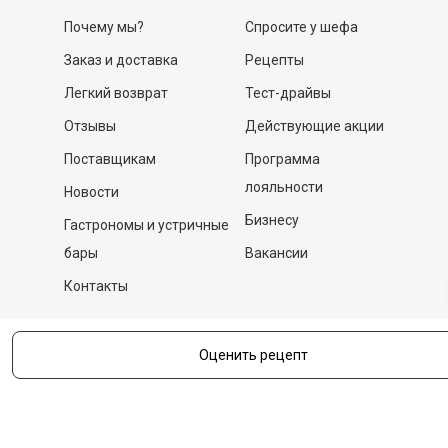
Почему мы?
Спросите у шефа
Заказ и доставка
Рецепты
Легкий возврат
Тест-драйвы
Отзывы
Действующие акции
Поставщикам
Программа
лояльности
Новости
Бизнесу
Гастрономы и устричные
бары
Вакансии
Контакты
Контакты
Оценить рецепт
140053,
Котельники г, Московская обл.
,
Силикат мкр, строение № 4, Пом/Ком 2/6
ООО «Д-Снаб»
+7 495 640 9 640
06:00 - 00:00