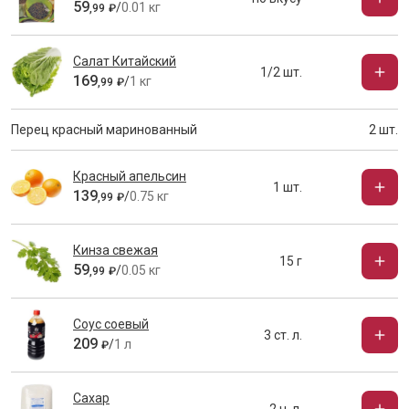
59
/
0.01 кг
,
99
₽
Салат Китайский
1/2 шт.
169
/
1 кг
,
99
₽
Перец красный маринованный
2 шт.
Красный апельсин
1 шт.
139
/
0.75 кг
,
99
₽
Кинза свежая
15 г
59
/
0.05 кг
,
99
₽
Соус соевый
3 ст. л.
209
/
1 л
₽
Сахар