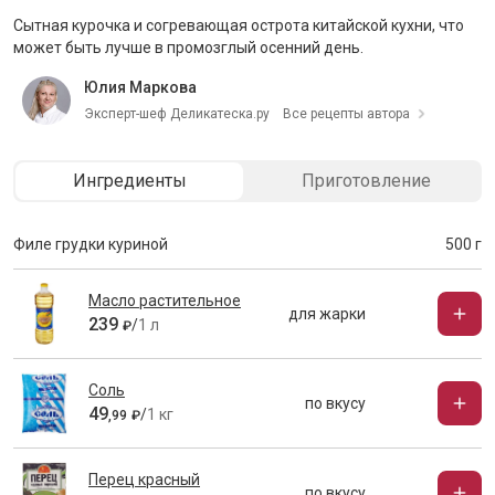
Сытная курочка и согревающая острота китайской кухни, что
может быть лучше в промозглый осенний день.
Юлия Маркова
Эксперт-шеф Деликатеска.ру
Все рецепты автора
Ингредиенты
Приготовление
Филе грудки куриной
500 г
Масло растительное
для жарки
239
/
1 л
₽
Соль
по вкусу
49
/
1 кг
,
99
₽
Перец красный
по вкусу