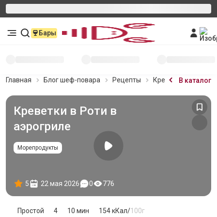
Бары
Главная
Блог шеф-повара
Рецепты
Креветки в Роти в 
В каталог
Креветки в Роти в
аэрогриле
Морепродукты
5
22 мая 2026
0
776
Простой
4
10 мин
154
кКал/
100г