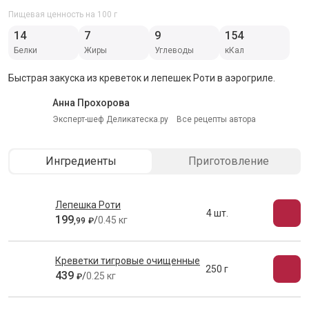
Пищевая ценность на 100 г
14
7
9
154
Белки
Жиры
Углеводы
кКал
Быстрая закуска из креветок и лепешек Роти в аэрогриле.
Анна Прохорова
Эксперт-шеф Деликатеска.ру
Все рецепты автора
Ингредиенты
Приготовление
Лепешка Роти
4 шт.
199
/
0.45 кг
,
99
₽
Креветки тигровые очищенные
250 г
439
/
0.25 кг
₽