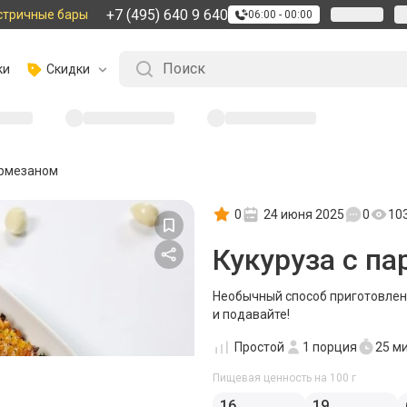
+7 (495) 640 9 640
стричные бары
06:00 - 00:00
ки
Скидки
армезаном
0
24 июня 2025
0
10
Кукуруза с п
Необычный способ приготовлени
и подавайте!
Простой
1
порция
25 м
Пищевая ценность на 100 г
16
19