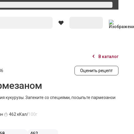
Вход
В каталог
36
Оценить рецепт
армезаном
я кукурузы. Запеките со специями, посыпьте пармезанои
ин
462
кКал/
100г
68
462