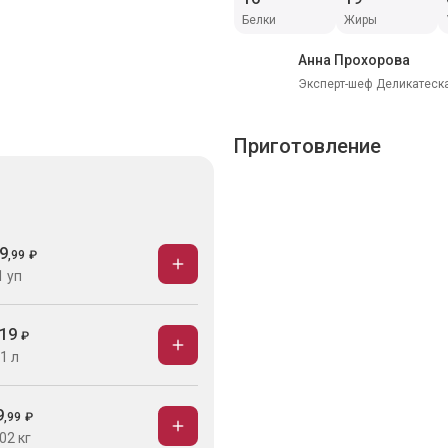
Белки
Жиры
Анна Прохорова
Эксперт-шеф Деликатеска
Приготовление
9
,
99
₽
1 уп
19
₽
1 л
9
,
99
₽
02 кг