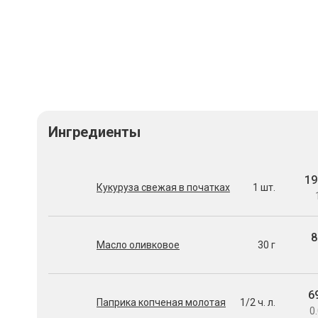
Ингредиенты
19
Кукуруза свежая в початках
1 шт.
8
Масло оливковое
30 г
6
Паприка копченая молотая
1/2 ч. л.
0.