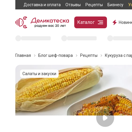
Доставка и оплата
Отзывы
Рецепты
Бизнесу
У
Каталог
Новин
Главная
Блог шеф-повара
Рецепты
Кукуруза с п
Салаты и закуски