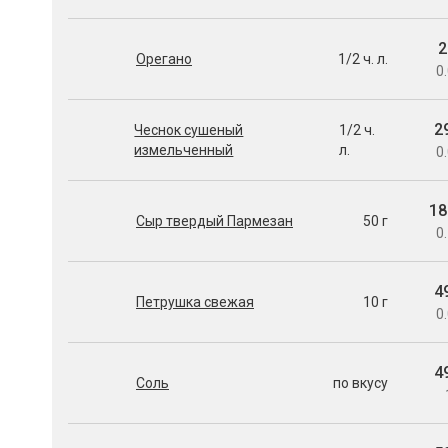
2
Орегано
1/2 ч. л.
0.
2
Чеснок сушеный
1/2 ч.
измельченный
л.
0.
18
Сыр твердый Пармезан
50 г
0.
4
Петрушка свежая
10 г
0.
4
Соль
по вкусу