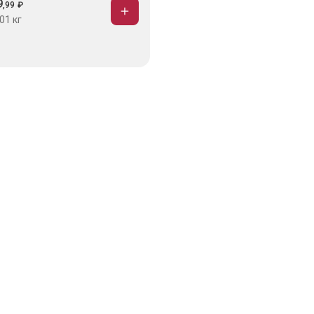
9
,
99
₽
01 кг