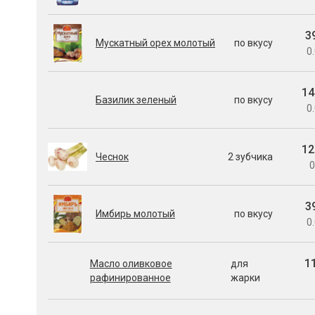
3
Мускатный орех молотый
по вкусу
0.
14
Базилик зеленый
по вкусу
0.
12
Чеснок
2 зубчика
0
3
Имбирь молотый
по вкусу
0.
1
Масло оливковое
для
рафинированное
жарки