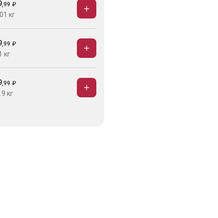
9
,
99
₽
01 кг
9
,
99
₽
1 кг
9
,
99
₽
.9 кг