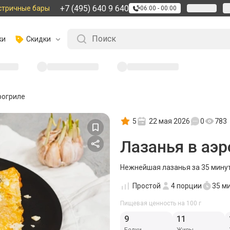
+7 (495) 640 9 640
стричные бары
06:00 - 00:00
ки
Скидки
рогриле
5
22 мая 2026
0
783
Лазанья в аэр
Нежнейшая лазанья за 35 минут
Простой
4
порции
35 м
Пищевая ценность на 100 г
9
11