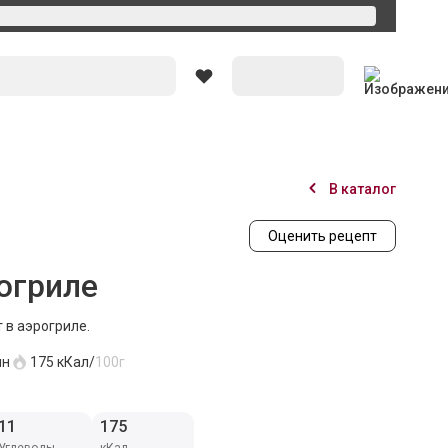
Вход
В каталог
Оценить рецепт
огриле
 в аэрогриле.
ин
175
кКал/
100г
11
175