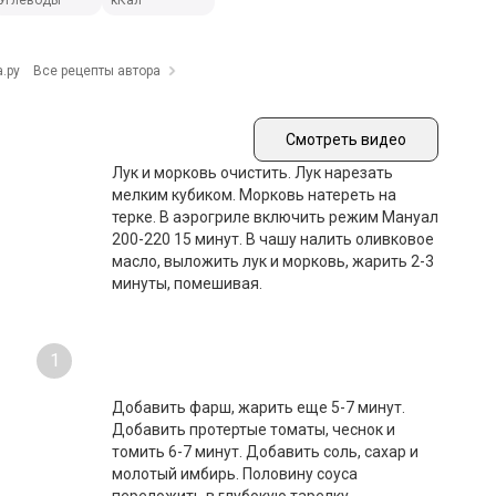
Углеводы
кКал
.ру
Все рецепты автора
Смотреть видео
Лук и морковь очистить. Лук нарезать
мелким кубиком. Морковь натереть на
терке. В аэрогриле включить режим Мануал
200-220 15 минут. В чашу налить оливковое
масло, выложить лук и морковь, жарить 2-3
минуты, помешивая.
1
Добавить фарш, жарить еще 5-7 минут.
Добавить протертые томаты, чеснок и
томить 6-7 минут. Добавить соль, сахар и
молотый имбирь. Половину соуса