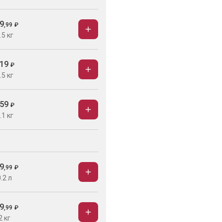
9
,
99
₽
.5 кг
19
₽
.5 кг
59
₽
.1 кг
9
,
99
₽
.2 л
9
,
99
₽
2 кг