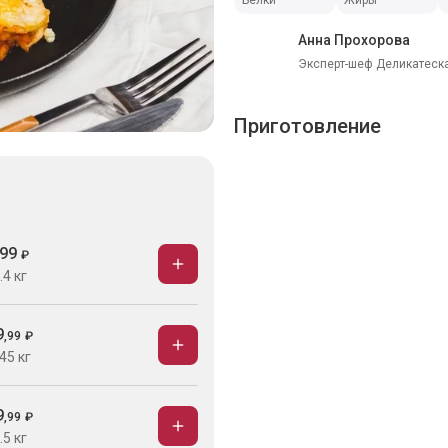
Белки
Жиры
Анна Прохорова
Эксперт-шеф Деликатеска
Приготовление
99
₽
.4 кг
9
,
99
₽
45 кг
9
,
99
₽
.5 кг