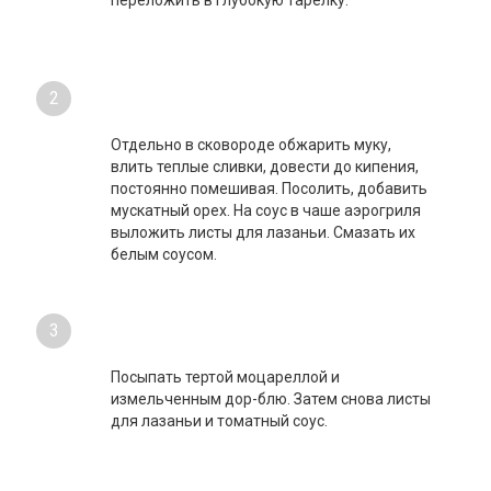
переложить в глубокую тарелку.
2
Отдельно в сковороде обжарить муку,
влить теплые сливки, довести до кипения,
постоянно помешивая. Посолить, добавить
мускатный орех. На соус в чаше аэрогриля
выложить листы для лазаньи. Смазать их
белым соусом.
3
Посыпать тертой моцареллой и
измельченным дор-блю. Затем снова листы
для лазаньи и томатный соус.