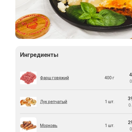
Ингредиенты
4
Фарш говяжий
400 г
0
3
Лук репчатый
1 шт.
0.
2
Морковь
1 шт.
0