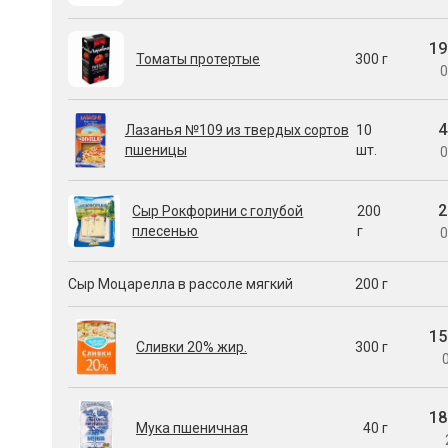
19
Томаты протертые
300 г
0
4
Лазанья №109 из твердых сортов
10
пшеницы
шт.
0
2
Сыр Рокфорини с голубой
200
плесенью
г
0
Сыр Моцарелла в рассоле мягкий
200 г
15
Сливки 20% жир.
300 г
0
18
Мука пшеничная
40 г