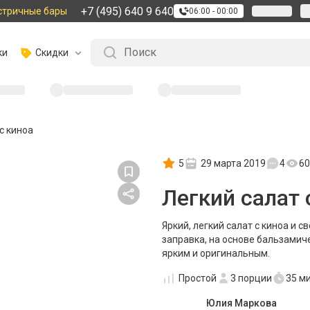
+7 (495) 640 9 640
стричные бары
06:00 - 00:00
ки
Скидки
с киноа
5
29 марта 2019
4
60
Легкий салат 
Яркий, легкий салат с киноа и 
заправка, на основе бальзамиче
ярким и оригинальным.
Простой
3
порции
35 м
Юлия Маркова