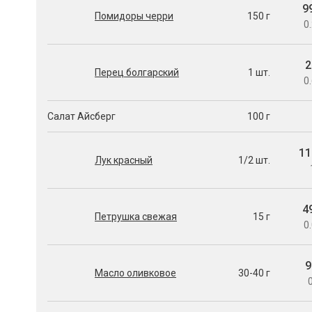
9
Помидоры черри
150 г
0.
2
Перец болгарский
1 шт.
0.
Салат Айсберг
100 г
11
Лук красный
1/2 шт.
4
Петрушка свежая
15 г
0.
9
Масло оливковое
30-40 г
0