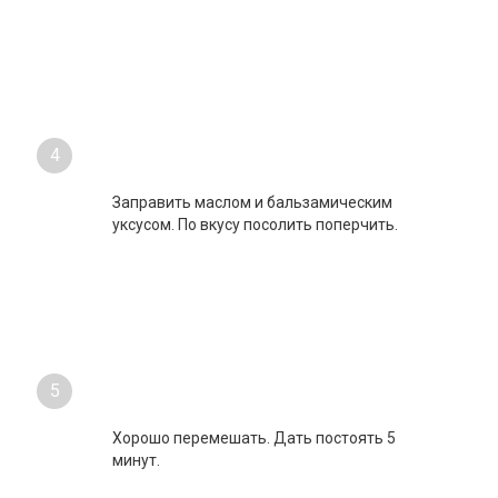
3
Смешать в чашке овощи, добавить готовую
крупу.
4
Заправить маслом и бальзамическим
уксусом. По вкусу посолить поперчить.