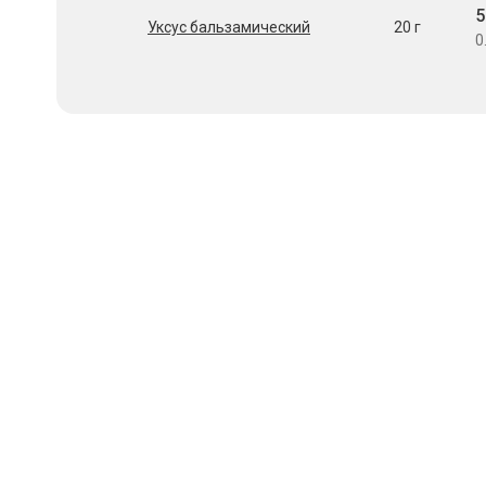
5
Уксус бальзамический
20 г
0