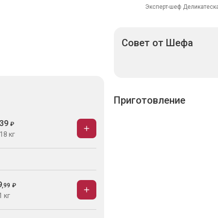
Эксперт-шеф Деликатеска
Совет
от Шефа
39
₽
18 кг
Приготовление
9
,
99
₽
1 кг