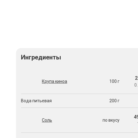
Ингредиенты
2
Крупа киноа
100 г
0.
Вода питьевая
200 г
4
Соль
по вкусу