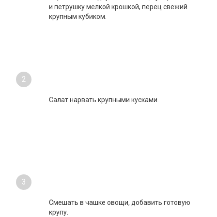
1
Нарезать помидоры на 4 части, лук красный
и петрушку мелкой крошкой, перец свежий
крупным кубиком.
2
Салат нарвать крупными кусками.