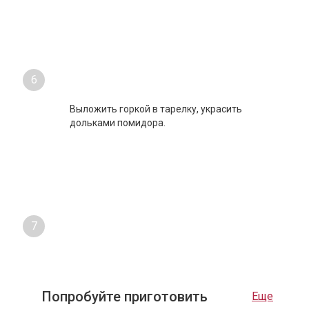
5
Хорошо перемешать. Дать постоять 5
минут.
6
Выложить горкой в тарелку, украсить
дольками помидора.