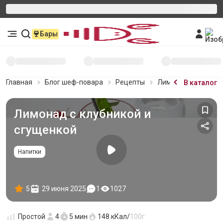
Бары
Главная
Блог шеф-повара
Рецепты
Лимонад с клубник
В каталог
Лимонад с клубникой и
сгущенкой
Напитки
5
29 июня 2025
1
1027
Простой
4
5 мин
148
кКал/
100г