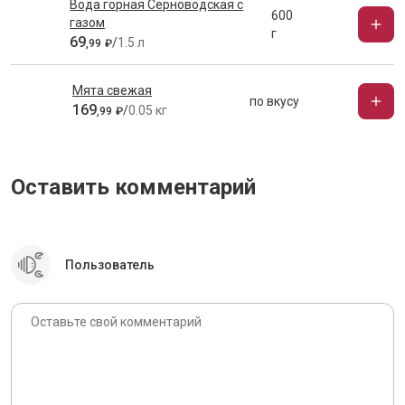
Вода горная Серноводская с
600
газом
г
69
/
1.5 л
,
99
₽
Мята свежая
по вкусу
169
/
0.05 кг
,
99
₽
Оставить комментарий
Пользователь