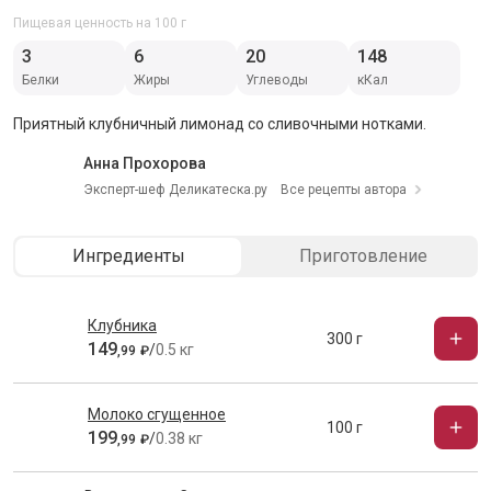
Пищевая ценность на 100 г
3
6
20
148
Белки
Жиры
Углеводы
кКал
Приятный клубничный лимонад со сливочными нотками.
Анна Прохорова
Эксперт-шеф Деликатеска.ру
Все рецепты автора
Ингредиенты
Приготовление
Клубника
300 г
149
/
0.5 кг
,
99
₽
Молоко сгущенное
100 г
199
/
0.38 кг
,
99
₽