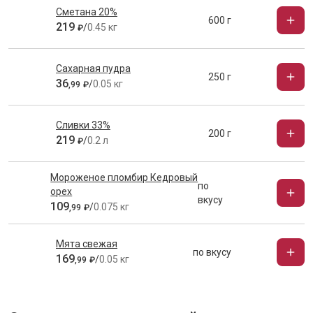
Сметана 20%
600 г
219
/
0.45 кг
₽
Сахарная пудра
250 г
36
/
0.05 кг
,
99
₽
Сливки 33%
200 г
219
/
0.2 л
₽
Мороженое пломбир Кедровый
по
орех
вкусу
109
/
0.075 кг
,
99
₽
Мята свежая
по вкусу
169
/
0.05 кг
,
99
₽