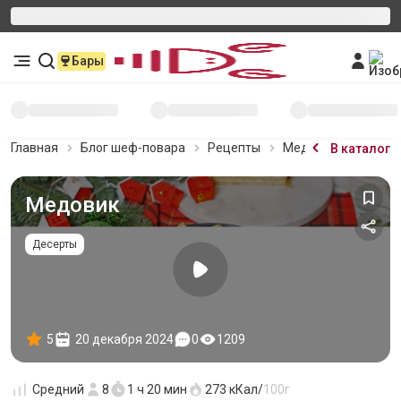
Бары
Главная
Блог шеф-повара
Рецепты
Медовик
В каталог
Медовик
Десерты
5
20 декабря 2024
0
1209
Средний
8
1 ч 20 мин
273
кКал/
100г