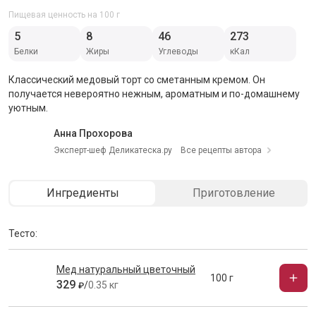
Пищевая ценность на 100 г
5
8
46
273
Белки
Жиры
Углеводы
кКал
Классический медовый торт со сметанным кремом. Он
получается невероятно нежным, ароматным и по-домашнему
уютным.
Анна Прохорова
Эксперт-шеф Деликатеска.ру
Все рецепты автора
Ингредиенты
Приготовление
Тесто:
Мед натуральный цветочный
100 г
329
/
0.35 кг
₽