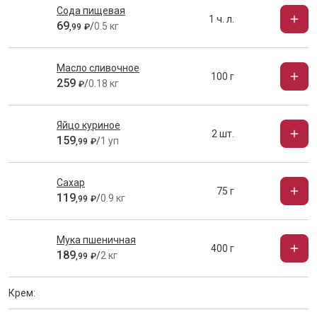
Сода пищевая
1 ч. л.
69
/
0.5 кг
,
99
₽
Масло сливочное
100 г
259
/
0.18 кг
₽
Яйцо куриное
2 шт.
159
/
1 уп
,
99
₽
Сахар
75 г
119
/
0.9 кг
,
99
₽
Мука пшеничная
400 г
189
/
2 кг
,
99
₽
Крем: