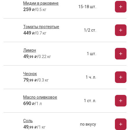
Мидии в раковине
15-18 шт.
259
/
0.5 кг
₽
Томаты протертые
1/2 ст.
449
/
0.7 кг
₽
Лимон
1 шт.
49
/
0.22 кг
,
99
₽
Чеснок
1 ч. л.
79
/
0.3 кг
,
99
₽
Масло оливковое
1 ст. л.
690
/
1 л
₽
Соль
по вкусу
49
/
1 кг
,
99
₽