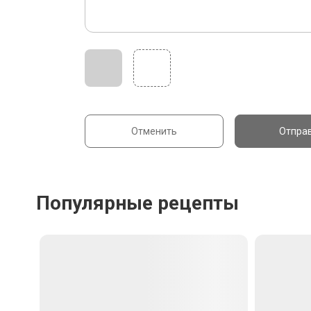
Ингредиенты
2
Нерка дикая
450 г
2
Соус Том Ям от Шефа
80 г