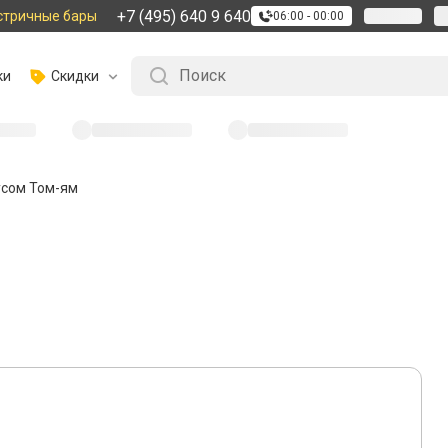
+7 (495) 640 9 640
стричные бары
06:00 - 00:00
ки
Скидки
усом Том-ям
5
04 марта 2025
0
11
5 минут
Готовим как Шеф
Нерка под со
Необычное решение для быстро
Простой
2
порции
25 м
Пищевая ценность на 100 г