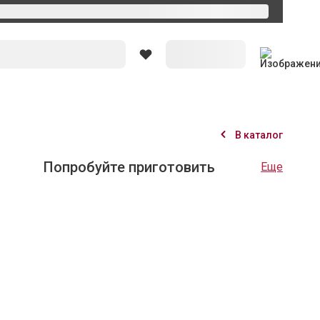
Вход
В каталог
22
Оценить рецепт
усом Том-ям
го ужина.
ин
282
кКал/
100г