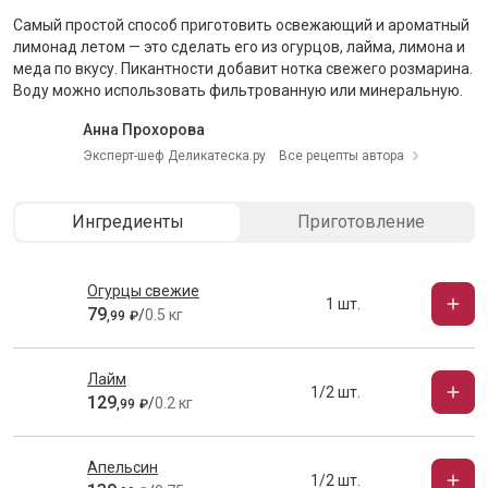
Самый простой способ приготовить освежающий и ароматный
лимонад летом
— это
сделать его из огурцов, лайма, лимона и
меда по вкусу. Пикантности добавит нотка свежего розмарина.
Воду можно использовать фильтрованную или минеральную.
Анна Прохорова
Эксперт-шеф Деликатеска.ру
Все рецепты автора
Ингредиенты
Приготовление
Огурцы свежие
1 шт.
79
/
0.5 кг
,
99
₽
Лайм
1/2 шт.
129
/
0.2 кг
,
99
₽
Апельсин
1/2 шт.