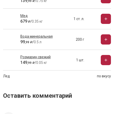
139
/
0.75 кг
,
99
₽
Мед
1 ст. л.
679
/
0.35 кг
₽
Вода минеральная
200 г
99
/
0.5 л
,
99
₽
Розмарин свежий
1 шт.
149
/
0.05 кг
,
99
₽
Лед
по вкусу
Оставить комментарий