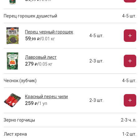
Перец горошек душистый
4-5 шт.
Перец черный горошек
4-5 шт.
59
/
0.01 кг
,
99
₽
Лавровый лист
2-3 шт.
279
/
0.05 кг
₽
Чеснок (зубчик)
4-5 шт.
Красный перец чили
2-3 шт.
259
/
1 уп
₽
Зерно горчицы
2-3 ч. л.
Лист хрена
1-2 шт.