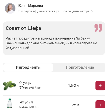
Юлия Маркова
Эксперт-шеф Деликатеска.ру
Все рецепты автора
Совет
от Шефа
Расчет продуктов и маринада примерно на 3л банку
Важно! Соль должна быть каменной, ни в коем случае не
йодированной
Ингредиенты
Приготовление
Огурцы
1,5-2 кг
79
/
0.5 кг
,
99
₽
Уксус 9%
3 ст. л.
89
/
0.5 л
,
99
₽