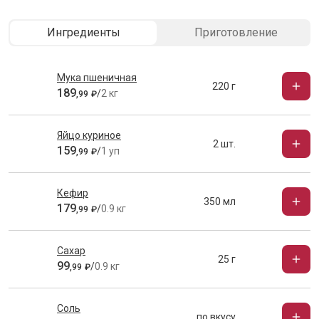
Ингредиенты
Приготовление
Мука пшеничная
220 г
189
/
2 кг
,
99
₽
Яйцо куриное
2 шт.
159
/
1 уп
,
99
₽
Кефир
350 мл
179
/
0.9 кг
,
99
₽
Сахар
25 г
99
/
0.9 кг
,
99
₽
Соль
по вкусу