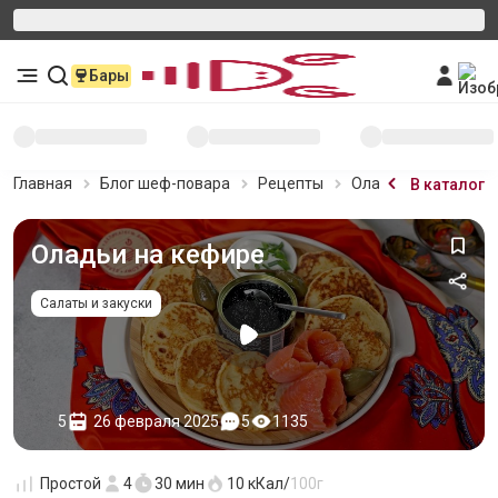
Бары
Главная
Блог шеф-повара
Рецепты
Оладьи на кефире
В каталог
Оладьи на кефире
Салаты и закуски
5
26 февраля 2025
5
1135
Простой
4
30 мин
10
кКал/
100г