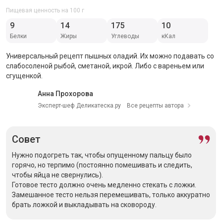
Пищевая ценность на 100 г
9
14
175
10
Белки
Жиры
Углеводы
кКал
Универсальный рецепт пышных оладий. Их можно подавать со
слабосоленой рыбой, сметаной, икрой. Либо с вареньем или
сгущенкой.
Анна Прохорова
Эксперт-шеф Деликатеска.ру
Все рецепты автора
Совет
Нужно подогреть так, чтобы опущенному пальцу было
горячо, но терпимо (постоянно помешивать и следить,
чтобы яйца не свернулись).
Готовое тесто должно очень медленно стекать с ложки.
Замешанное тесто нельзя перемешивать, только аккуратно
брать ложкой и выкладывать на сковороду.