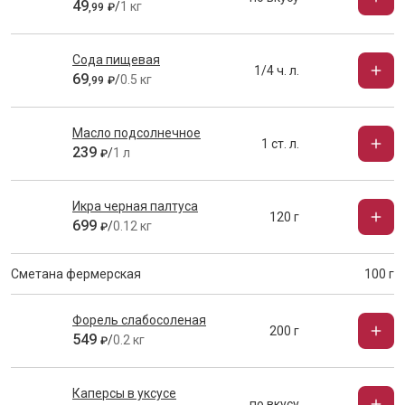
49
/
1 кг
,
99
₽
Сода пищевая
1/4 ч. л.
69
/
0.5 кг
,
99
₽
Масло подсолнечное
1 ст. л.
239
/
1 л
₽
Икра черная палтуса
120 г
699
/
0.12 кг
₽
Сметана фермерская
100 г
Форель слабосоленая
200 г
549
/
0.2 кг
₽
Каперсы в уксусе
по вкусу