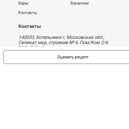
бары
Вакансии
Контакты
Контакты
140053,
Котельники г, Московская обл.
,
Силикат мкр, строение № 4, Пом/Ком 2/6
ООО «Д-Снаб»
+7 495 640 9 640
Оценить рецепт
06:00 - 00:00
Обратный звонок
Обратная связь