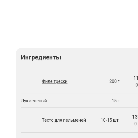
Ингредиенты
1
Филе трески
200 г
0
Лук зеленый
15 г
13
Тесто для пельменей
10-15 шт.
0.