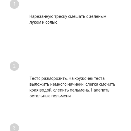
1
Нарезанную треску смешать с зеленым
луком и солью.
2
Тесто разморозить. На кружочек теста
выложить немного начинки, слегка смочить
края водой, слепить пельмень. Налепить
остальные пельмени.
3