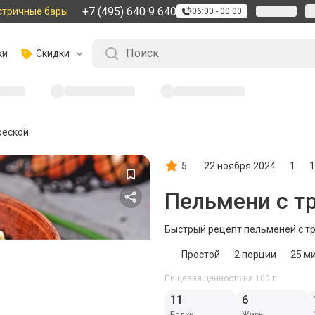
+7 (495) 640 9 640
стричные бары
06:00 - 00:00
ки
Скидки
реской
5
22 ноября 2024
1
1
Пельмени с т
Быстрый рецепт пельменей с тр
Простой
2
порции
25 м
Пищевая ценность на 100 г
11
6