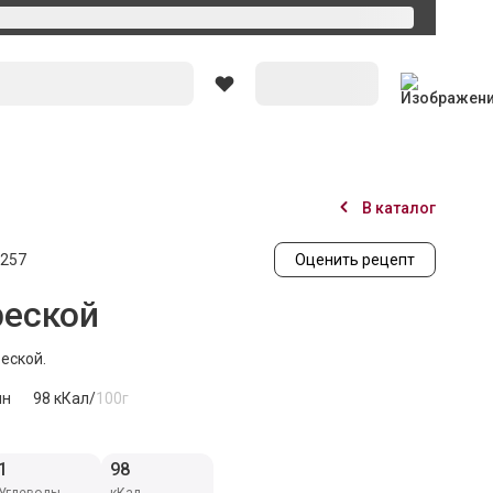
Вход
В каталог
257
Оценить рецепт
реской
еской.
ин
98
кКал/
100г
1
98