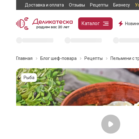
Доставка и оплата
Отзывы
Рецепты
Бизнесу
У
Каталог
Новин
Главная
Блог шеф-повара
Рецепты
Пельмени с т
Рыба