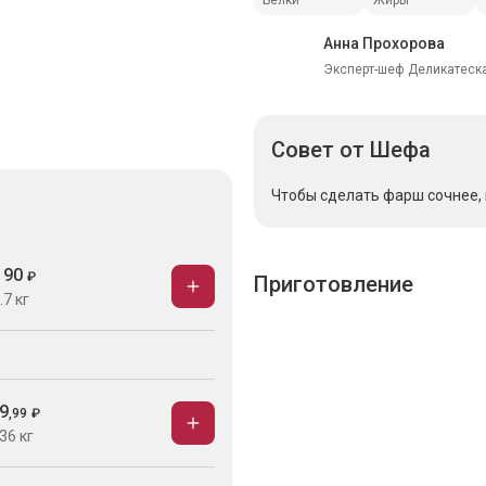
Белки
Жиры
Анна Прохорова
Эксперт-шеф Деликатеска
Совет
от Шефа
Чтобы сделать фарш сочнее,
190
₽
Приготовление
.7 кг
9
,
99
₽
36 кг