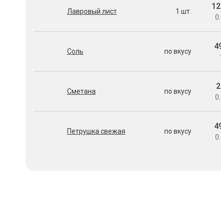
12
Лавровый лист
1 шт.
0.
4
Соль
по вкусу
2
Сметана
по вкусу
0.
4
Петрушка свежая
по вкусу
0.