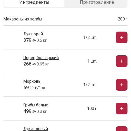
Ингредиенты
Приготовление
Макароны из полбы
200 г
Лук порей
1/2 шт.
379
/
0.6 кг
₽
Перец болгарский
1 шт.
266
/
0.65 кг
₽
Морковь
1/2 шт.
69
/
1 кг
,
99
₽
Грибы белые
100 г
499
/
0.3 кг
₽
Лук зеленый