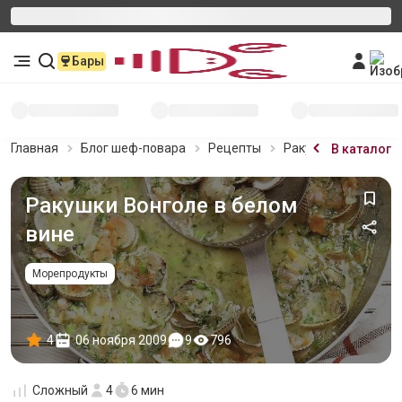
Бары
Главная
Блог шеф-повара
Рецепты
Ракушки Вонголе в
В каталог
Ракушки Вонголе в белом
вине
Морепродукты
4
06 ноября 2009
9
796
Сложный
4
6 мин