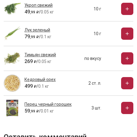
Укроп свежий
10 г
49
/
0.05 кг
,
99
₽
Лук зеленый
10 г
79
/
0.1 кг
,
99
₽
Тимьян свежий
по вкусу
269
/
0.05 кг
₽
Кедровый орех
2 ст. л.
499
/
0.1 кг
₽
Перец черный горошек
3 шт.
59
/
0.01 кг
,
99
₽