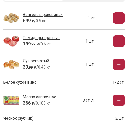
Вонголе в раковинах
1 кг
599
/
0.5 кг
₽
Помидоры красные
1 шт.
199
/
0.6 кг
,
99
₽
Лук репчатый
1 шт.
39
/
0.45 кг
,
99
₽
Белое сухое вино
1/2 ст.
Масло сливочное
3 ст. л.
356
/
0.185 кг
₽
Чеснок (зубчик)
2 шт.