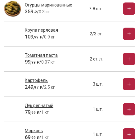
Огурцы маринованные
7-8 шт.
359
/
0.3 кг
₽
Крупа перловая
2/3 ст.
109
/
0.9 кг
,
99
₽
Томатная паста
2 ст. л.
99
/
0.07 кг
,
99
₽
Картофель
3 шт.
249
/
2.5 кг
,
97
₽
Лук репчатый
1 шт.
79
/
1 кг
,
99
₽
Морковь
1 шт.
69
/
1 кг
,
99
₽