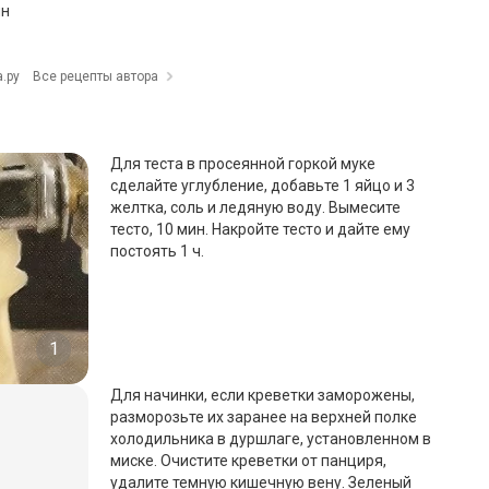
ин
.ру
Все рецепты автора
Для теста в просеянной горкой муке
сделайте углубление, добавьте 1 яйцо и 3
желтка, соль и ледяную воду. Вымесите
тесто, 10 мин. Накройте тесто и дайте ему
постоять 1 ч.
1
Для начинки, если креветки заморожены,
разморозьте их заранее на верхней полке
холодильника в дуршлаге, установленном в
миске. Очистите креветки от панциря,
удалите темную кишечную вену. Зеленый