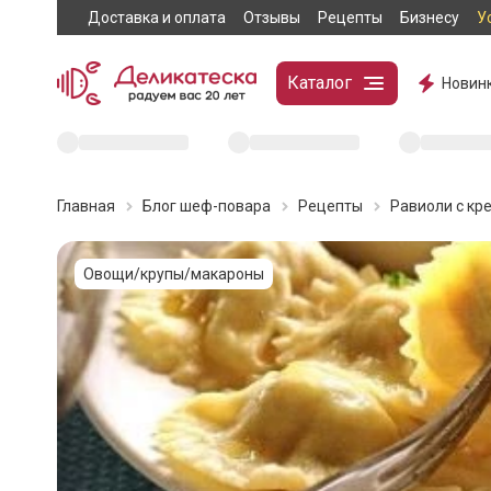
Доставка и оплата
Отзывы
Рецепты
Бизнесу
У
Каталог
Новин
Главная
Блог шеф-повара
Рецепты
Равиоли с кр
Овощи/крупы/макароны