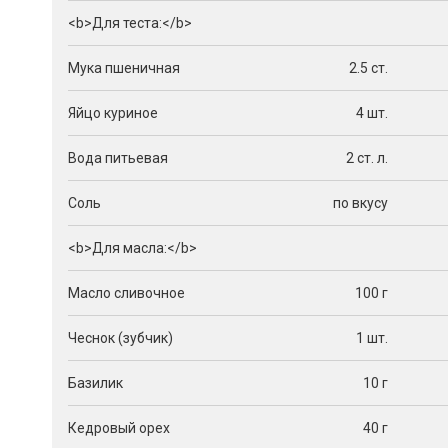
<b>Для теста:</b>
Мука пшеничная
2.5 ст.
Яйцо куриное
4 шт.
Вода питьевая
2 ст. л.
Соль
по вкусу
<b>Для масла:</b>
Масло сливочное
100 г
Чеснок (зубчик)
1 шт.
Базилик
10 г
Кедровый орех
40 г