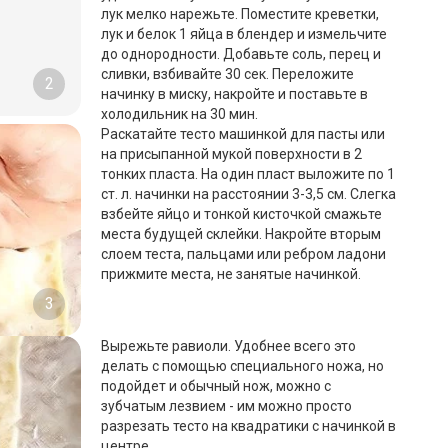
лук мелко нарежьте. Поместите креветки,
лук и белок 1 яйца в блендер и измельчите
до однородности. Добавьте соль, перец и
сливки, взбивайте 30 сек. Переложите
2
начинку в миску, накройте и поставьте в
холодильник на 30 мин.
Раскатайте тесто машинкой для пасты или
на присыпанной мукой поверхности в 2
тонких пласта. На один пласт выложите по 1
ст. л. начинки на расстоянии 3-3,5 см. Слегка
взбейте яйцо и тонкой кисточкой смажьте
места будущей склейки. Накройте вторым
слоем теста, пальцами или ребром ладони
прижмите места, не занятые начинкой.
3
Вырежьте равиоли. Удобнее всего это
делать с помощью специального ножа, но
подойдет и обычный нож, можно с
зубчатым лезвием - им можно просто
разрезать тесто на квадратики с начинкой в
центре.