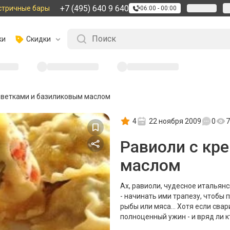
+7 (495) 640 9 640
стричные бары
06:00 - 00:00
ки
Скидки
еветками и базиликовым маслом
4
22 ноября 2009
0
7
Равиоли с кр
маслом
Ах, равиоли, чудесное итальянс
- начинать ими трапезу, чтобы
рыбы или мяса... Хотя если сва
полноценный ужин - и вряд ли к