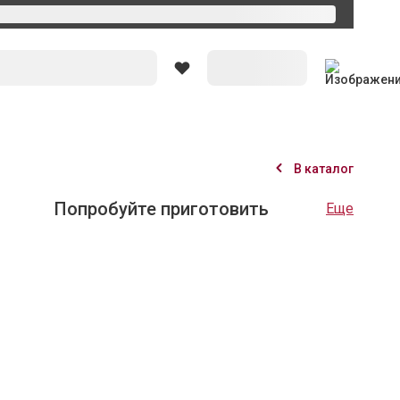
Вход
В каталог
1154
Оценить рецепт
и тобико
товарищей нет. Глядя в ресторанное меню, иногда бывает
е полностью соответствовало бы индивидуальным
оятельное приготовление блюд, вы можете
нешним видом, так и с содержанием, выбрав именно те
 вашему вкусу.
 с копченым угрем, нежные роллы со сливочным сыром, а
ь спелый авокадо, да и креветок не привыкли обходить