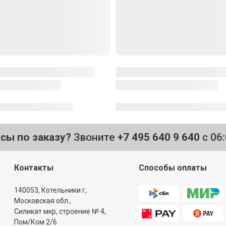
Приготовьте рис, как опи
1
естественным способом 
нарежьте брусочками.
Авокадо разрежьте попол
2
тонкими ломтиками.( сбр
Креветки разморозьте е
3
кипящей подсоленной во
Коврик для роллов обер
4
пополам.
На коврик положите поло
5
распределите по нори р
края и слегка выйдя за 
9
,
99
₽
Накройте рис ковриком 
6
1 шт
всей длине ролла: снача
брусочки угря или пласт
Поднимите коврик за кра
9
7
,
99
₽
нажмите на коврик и пер
043 кг
Придайте прямоугольну
Одной стороной обмакнит
8
чтобы икра прилипла к р
09
₽
Аккуратно разрежьте ро
9
1 л
Подайте на украшенной 
10