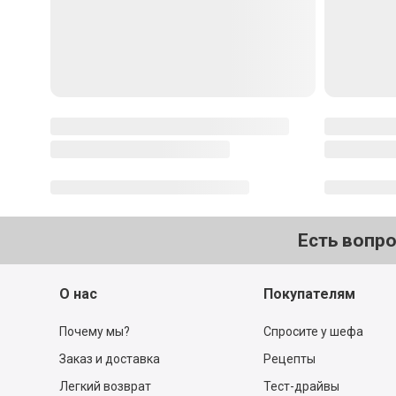
Угорь Унаги жареный
20 г
Креветки тигровые очищенные
3 шт.
Сыр сливочный мягкий
15-20 г
Икра Тобико
4 ч. л.
12
Авокадо
15-20 г
16
Васаби
по вкусу
0.
2
Соевый соус
по вкусу