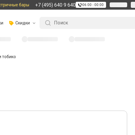
+7 (495) 640 9 640
стричные бары
06:00 - 00:00
ки
Скидки
и тобико
4
21 октября 2013
0
Ролл с угрем 
На вкус и цвет, как известно, 
трудно выбрать блюдо, которо
запросам. Взявшись за самост
экспериментировать как с их в
ингредиенты, которые отвечают
Например, если вы любите суши
так же не прочь иногда отведат