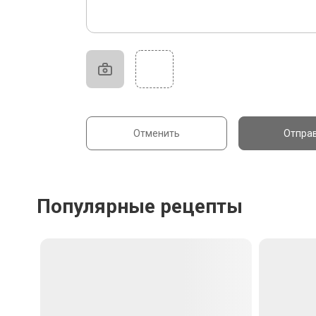
Ингредиенты
16
<a href="/recipes/ris-dlya-sushi-
120
2523">Рис для суши</a>
г
13
Имбирь маринованный
по вкусу
0
19
Водоросли Нори
1/2 шт.
0.