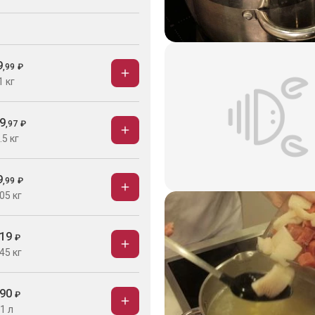
9
,
99
₽
1 кг
9
,
97
₽
.5 кг
9
,
99
₽
05 кг
19
₽
45 кг
90
₽
1 л