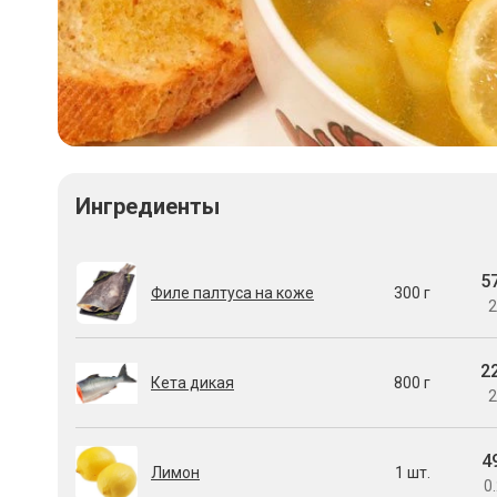
Ингредиенты
5
Филе палтуса на коже
300 г
2
2
Кета дикая
800 г
2
4
Лимон
1 шт.
0.