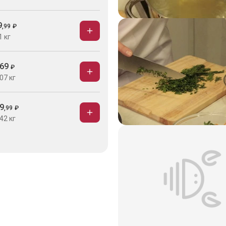
9
,
99
₽
1 кг
69
₽
07 кг
9
,
99
₽
42 кг