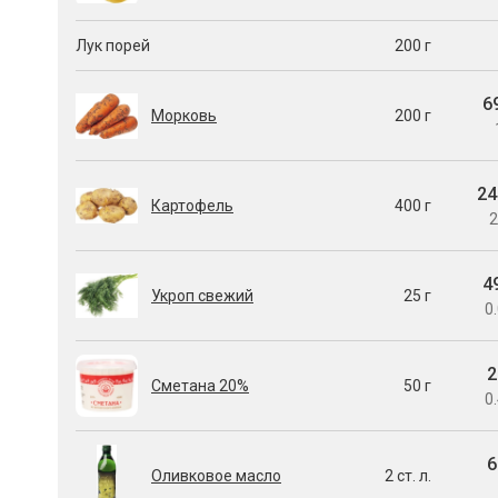
Лук порей
200 г
6
Морковь
200 г
24
Картофель
400 г
2
4
Укроп свежий
25 г
0.
2
Сметана 20%
50 г
0.
6
Оливковое масло
2 ст. л.