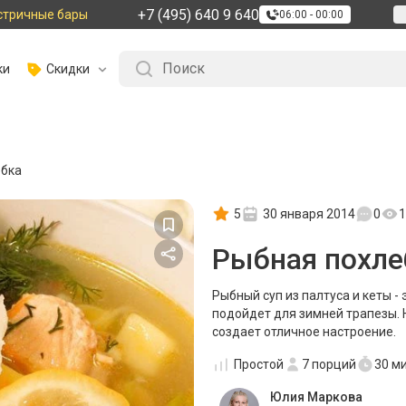
+7 (495) 640 9 640
стричные бары
06:00 - 00:00
ки
Скидки
ебка
5
30 января 2014
0
1
Рыбная похле
Рыбный суп из палтуса и кеты -
подойдет для зимней трапезы.
создает отличное настроение.
Простой
7
порций
30 м
Юлия Маркова