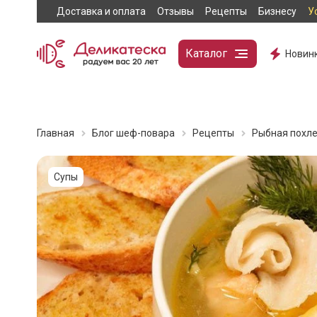
Доставка и оплата
Отзывы
Рецепты
Бизнесу
У
Каталог
Новин
Главная
Блог шеф-повара
Рецепты
Рыбная похл
Супы