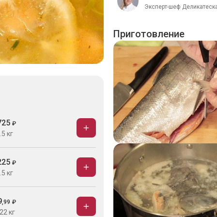
Эксперт-шеф Деликатеска
Приготовление
725
₽
.5 кг
225
₽
.5 кг
9
,
99
₽
22 кг