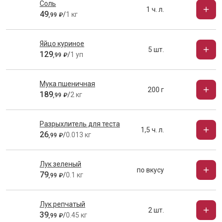
Соль
1 ч. л.
49
/
1 кг
,
99
₽
Яйцо куриное
5 шт.
129
/
1 уп
,
99
₽
Мука пшеничная
200 г
189
/
2 кг
,
99
₽
Разрыхлитель для теста
1,5 ч. л.
26
/
0.013 кг
,
99
₽
Лук зеленый
по вкусу
79
/
0.1 кг
,
99
₽
Лук репчатый
2 шт.
39
/
0.45 кг
,
99
₽