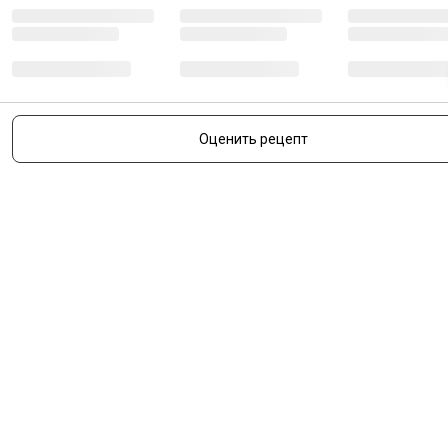
Есть вопросы?
Оценить рецепт
Звоните
+7 495 640 9 640
с 06:00 до 00:00
О нас
Покупателям
Почему мы?
Спросите у шефа
Заказ и доставка
Рецепты
Легкий возврат
Тест-драйвы
Отзывы
Действующие акции
Поставщикам
Программа
лояльности
Новости
Бизнесу