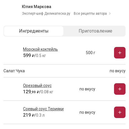
Юлия Маркова
Эксперт-шеф Деликатеска.ру
Все рецепты автора
Ингредиенты
Приготовление
Морской коктейль
500 г
599
/
0.5 кг
₽
Салат Чука
по вкусу
Ореховый соус
по вкусу
129
/
0.08 кг
,
99
₽
Соевый соус Терияки
по вкусу
219
/
0.3 л
₽