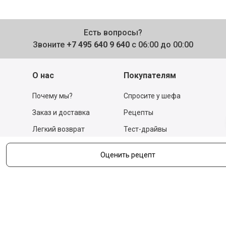
Есть вопросы?
Звоните
+7 495 640 9 640
с 06:00 до 00:00
О нас
Покупателям
Почему мы?
Спросите у шефа
Заказ и доставка
Рецепты
Легкий возврат
Тест-драйвы
Отзывы
Действующие акции
Оценить рецепт
Поставщикам
Программа
лояльности
Новости
Бизнесу
Гастрономы и устричные
бары
Вакансии