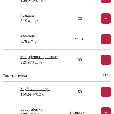
109
/
0.15 кг
,
99
₽
Руккола
30 г
319
/
1 уп
₽
Авокадо
1/2 шт.
279
/
1 уп
₽
Моцарелла в рассоле
100 г
329
/
0.25 кг
₽
Томаты черри
150 г
Клубничное пюре
50 г
169
/
0.2 кг
,
99
₽
Соус табаско
по вкусу