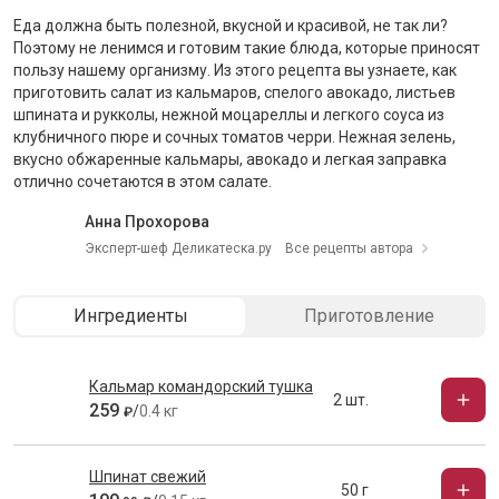
Еда должна быть полезной, вкусной и красивой, не так ли?
Поэтому не ленимся и готовим такие блюда, которые приносят
пользу нашему организму. Из этого рецепта вы узнаете, как
приготовить салат из кальмаров, спелого авокадо, листьев
шпината и рукколы, нежной моцареллы и легкого соуса из
клубничного пюре и сочных томатов черри. Нежная зелень,
вкусно обжаренные кальмары, авокадо и легкая заправка
отлично сочетаются в этом салате.
Анна Прохорова
Эксперт-шеф Деликатеска.ру
Все рецепты автора
Ингредиенты
Приготовление
Кальмар командорский тушка
2 шт.
259
/
0.4 кг
₽
Шпинат свежий
50 г