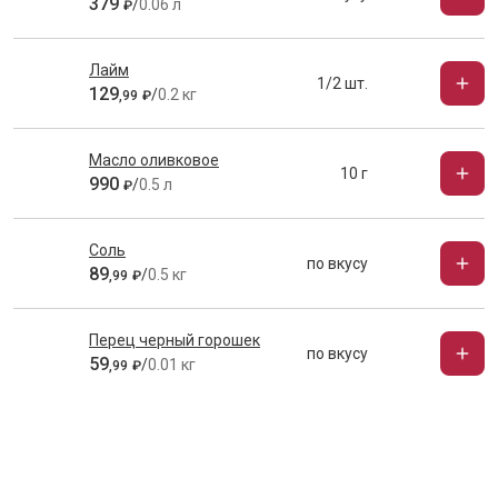
379
/
0.06 л
₽
Лайм
1/2 шт.
129
/
0.2 кг
,
99
₽
Масло оливковое
10 г
990
/
0.5 л
₽
Соль
по вкусу
89
/
0.5 кг
,
99
₽
Перец черный горошек
по вкусу
59
/
0.01 кг
,
99
₽