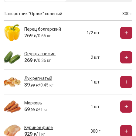
Папоротник "Орляк" соленый
300 г
Перец болгарский
1/2 шт.
269
/
0.65 кг
₽
Огурцы свежие
2 шт.
269
/
0.36 кг
₽
Лук репчатый
1 шт.
39
/
0.45 кг
,
99
₽
Морковь
1 шт.
69
/
1 кг
,
99
₽
Куриное филе
300 г
929
/
1 кг
₽