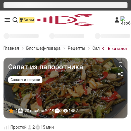
Бары
Главная
Блог шеф-повара
Рецепты
Салат из папоротн
В каталог
Салат из папоротника
Салаты и закуски
4
20 ноября 2019
3
1487
Простой
2
15 мин