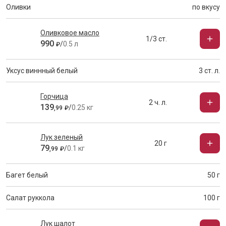
Оливки
по вкусу
Оливковое масло
1/3 ст.
990
/
0.5 л
₽
Уксус виннный белый
3 ст. л.
Горчица
2 ч. л.
139
/
0.25 кг
,
99
₽
Лук зеленый
20 г
79
/
0.1 кг
,
99
₽
Багет белый
50 г
Салат руккола
100 г
Лук шалот