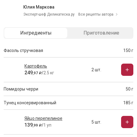
Юлия Маркова
Эксперт-шеф Деликатеска.ру
Все рецепты автора
Ингредиенты
Приготовление
Фасоль стручковая
150 г
Картофель
2 шт.
249
/
2.5 кг
,
97
₽
Помидоры черри
50 г
Тунец консервированный
185 г
Яйцо перепелиное
5 шт.
139
/
1 уп
,
99
₽