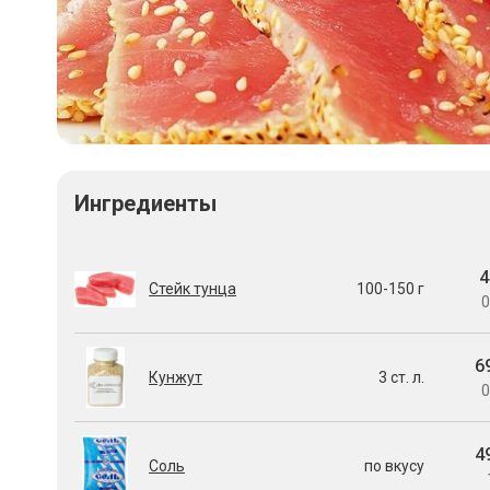
Ингредиенты
4
Стейк тунца
100-150 г
0
6
Кунжут
3 ст. л.
0
4
Соль
по вкусу