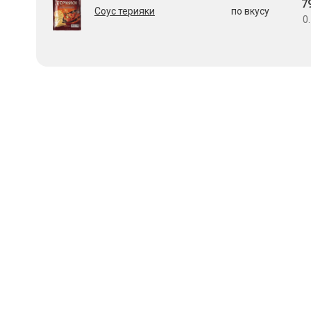
7
Соус терияки
по вкусу
0.