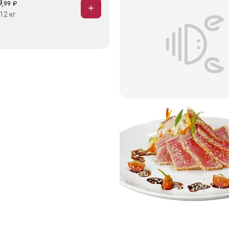
9
,
99
₽
12 кг