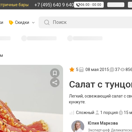
+7 (495) 640 9 640
стричные бары
06:00 - 00:00
ки
Скидки
ом
5
08 мая 2015
37
85
Салат с тунц
Легкий, освежающий салат с с
кунжуте.
Сложный
1
порция
15 
Юлия Маркова
Эксперт-шеф Деликатеска