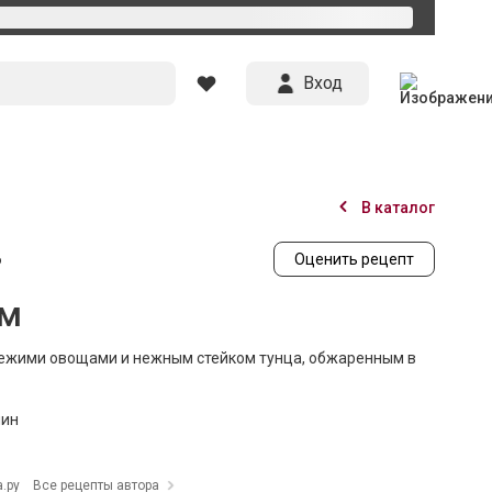
Вход
В каталог
6
Оценить рецепт
ом
вежими овощами и нежным стейком тунца, обжаренным в
мин
.ру
Все рецепты автора