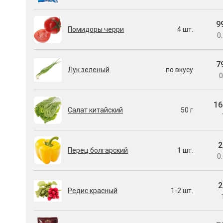
9
Помидоры черри
4 шт.
0.
7
Лук зеленый
по вкусу
0
16
Салат китайский
50 г
2
Перец болгарский
1 шт.
0.
2
Редис красный
1-2 шт.