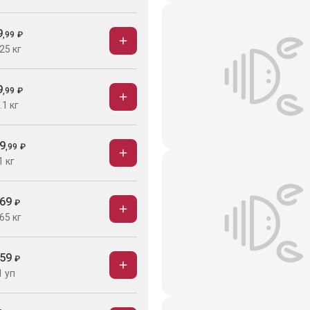
9
,
99
₽
25 кг
9
,
99
₽
.1 кг
9
,
99
₽
1 кг
69
₽
65 кг
59
₽
1 уп