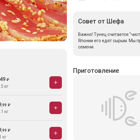
Совет
от Шефа
Важно! Тунец считается "чист
Японии его едят сырым. Мы п
семени.
Приготовление
49
₽
.5 кг
9
,
99
₽
.1 кг
9
,
99
₽
1 кг