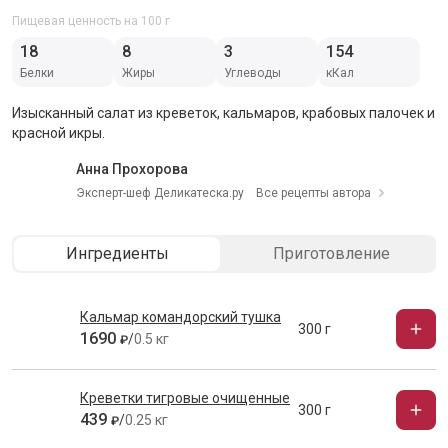
Пищевая ценность на 100 г
18
8
3
154
Белки
Жиры
Углеводы
кКал
Изысканный салат из креветок, кальмаров, крабовых палочек и
красной икры.
Анна Прохорова
Эксперт-шеф Деликатеска.ру
Все рецепты автора
Ингредиенты
Приготовление
Кальмар командорский тушка
300 г
1690
/
0.5 кг
₽
Креветки тигровые очищенные
300 г
439
/
0.25 кг
₽