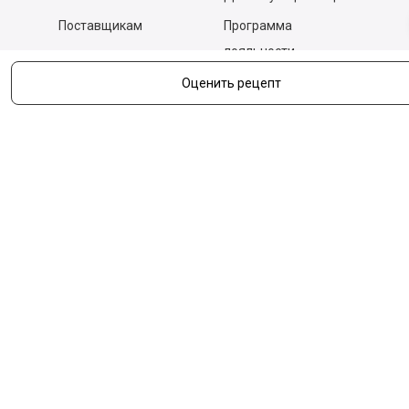
Поставщикам
Программа
лояльности
Новости
Бизнесу
Оценить рецепт
Гастрономы и устричные
бары
Вакансии
Контакты
Контакты
140053,
Котельники г, Московская обл.
,
Силикат мкр, строение № 4, Пом/Ком 2/6
ООО «Д-Снаб»
+7 495 640 9 640
06:00 - 00:00
Обратный звонок
Обратная связь