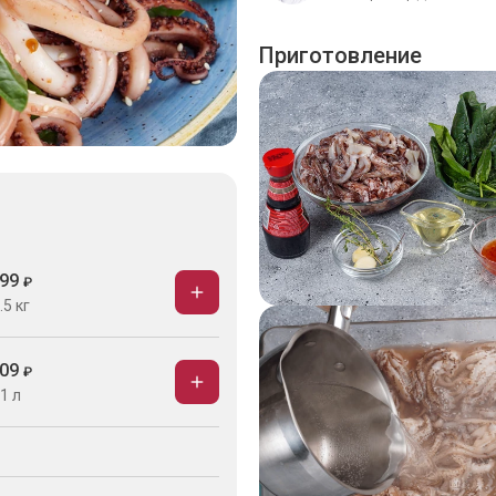
Приготовление
99
₽
.5 кг
09
₽
1 л