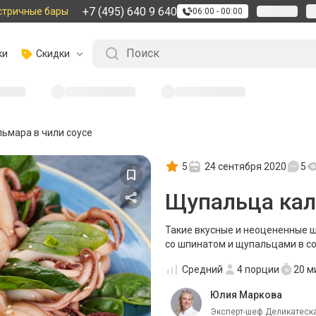
+7 (495) 640 9 640
стричные бары
06:00 - 00:00
ки
Скидки
ьмара в чили соусе
5
24 сентября 2020
5
Щупальца кал
Такие вкусные и неоцененные 
со шпинатом и щупальцами в со
Средний
4
порции
20 м
Юлия Маркова
Эксперт-шеф Деликатеска