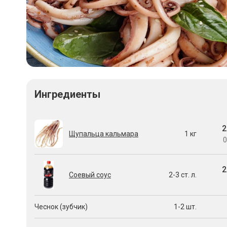
Ингредиенты
2
Щупальца кальмара
1 кг
0
2
Соевый соус
2-3 ст. л.
Чеснок (зубчик)
1-2 шт.