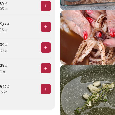
69
₽
05 кг
9
,
99
₽
15 кг
39
₽
.92 л
39
₽
1 л
9
,
99
₽
.5 кг