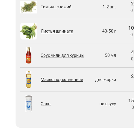
2
Тимьян свежий
1-2 шт.
0.
10
Листья шпината
40-50 г
0.
4
Соус чили для курицы
50 мл
0
2
Масло подсолнечное
для жарки
15
Соль
по вкусу
0