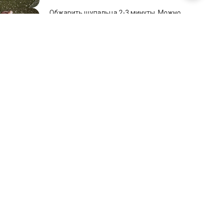
Обжарить щупальца 2-3 минуты. Можно
целиком, можно разрезать на части.
5
Влить соевый соус и соус чили, прогреть до
выкипания соуса еще 2-3 минуты. Посолить
по вкусу.
6