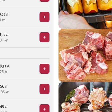
9
,
99
₽
1 кг
9
,
99
₽
01 кг
9
,
99
₽
25 кг
56
₽
185 кг
49
₽