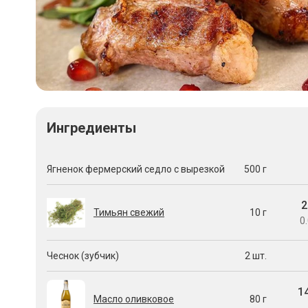
Ингредиенты
Ягненок фермерский седло с вырезкой
500 г
2
Тимьян свежий
10 г
0.
Чеснок (зубчик)
2 шт.
1
Масло оливковое
80 г