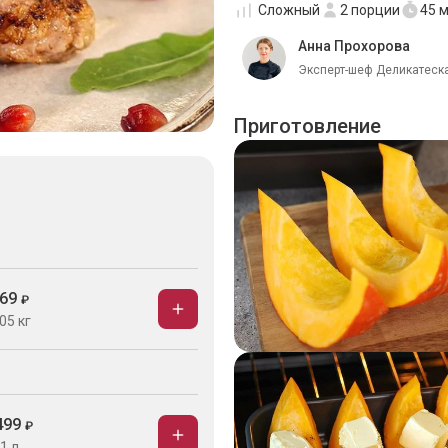
Сложный
2
порции
45 
Анна Прохорова
Эксперт-шеф Деликатеска
Приготовление
69
₽
05 кг
499
₽
1 л