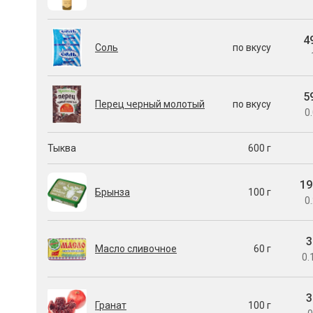
4
Соль
по вкусу
5
Перец черный молотый
по вкусу
0.
Тыква
600 г
19
Брынза
100 г
0.
3
Масло сливочное
60 г
0.
3
Гранат
100 г