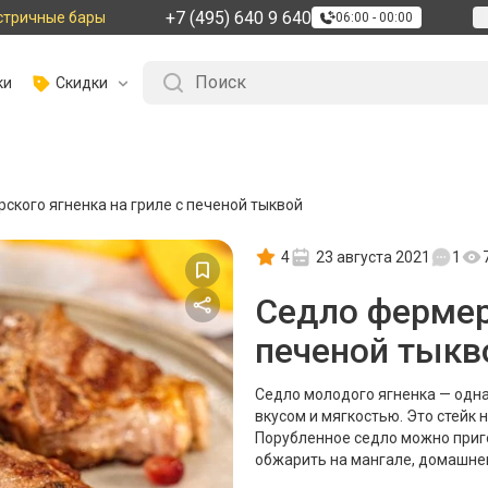
+7 (495) 640 9 640
стричные бары
06:00 - 00:00
ки
Скидки
ского ягненка на гриле с печеной тыквой
4
23 августа 2021
1
Седло фермерс
печеной тыкв
Седло молодого ягненка — одн
вкусом и мягкостью. Это стейк 
Порубленное седло можно приг
обжарить на мангале, домашнем