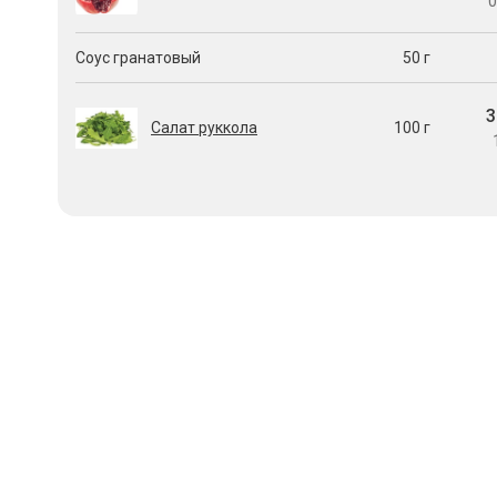
0
Соус гранатовый
50 г
3
Салат руккола
100 г