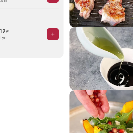
.6 кг
19
₽
1 уп