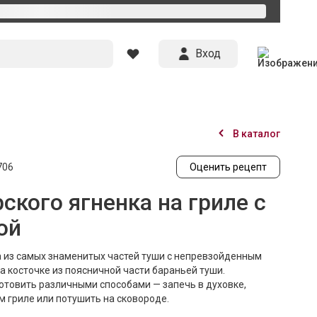
Вход
В каталог
706
Оценить рецепт
кого ягненка на гриле с
ой
а из самых знаменитых частей туши с непревзойденным
на косточке из поясничной части бараньей туши.
отовить различными способами — запечь в духовке,
 гриле или потушить на сковороде.