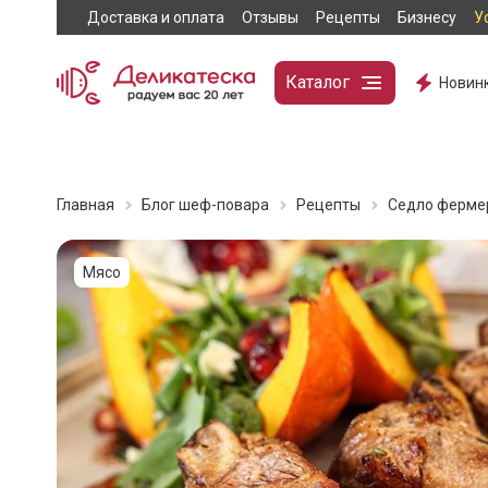
Доставка и оплата
Отзывы
Рецепты
Бизнесу
У
Каталог
Новин
Главная
Блог шеф-повара
Рецепты
Седло фермер
Мясо