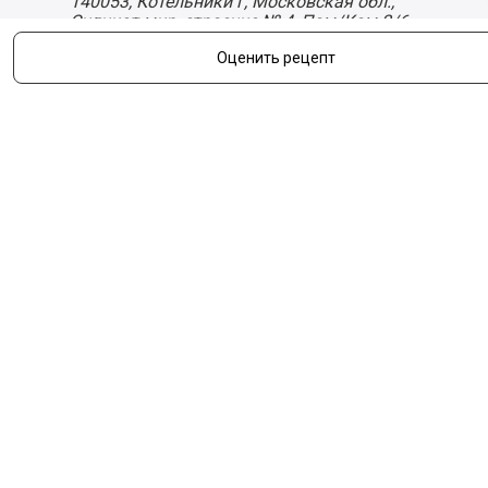
140053,
Котельники г, Московская обл.
,
Силикат мкр, строение № 4, Пом/Ком 2/6
ООО «Д-Снаб»
Оценить рецепт
+7 495 640 9 640
06:00 - 00:00
Обратный звонок
Обратная связь
Пользовательское соглашение
Политика конфиденциальности
Согласие на обработку персональных данных
©
2026
Деликатеска.ру — интернет-магазин продуктов. Все