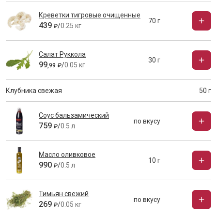
Креветки тигровые очищенные
70 г
439
/
0.25 кг
₽
Салат Руккола
30 г
99
/
0.05 кг
,
99
₽
Клубника свежая
50 г
Соус бальзамический
по вкусу
759
/
0.5 л
₽
Масло оливковое
10 г
990
/
0.5 л
₽
Тимьян свежий
по вкусу
269
/
0.05 кг
₽