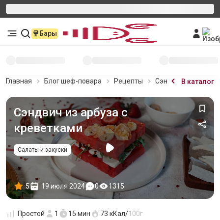
Бары
Главная
Блог шеф-повара
Рецепты
Сэндвич из арбуза 
В каталог
Сэндвич из арбуза с
креветками
Салаты и закуски
5
19 июля 2024
0
1315
Простой
1
15 мин
73
кКал/
100г