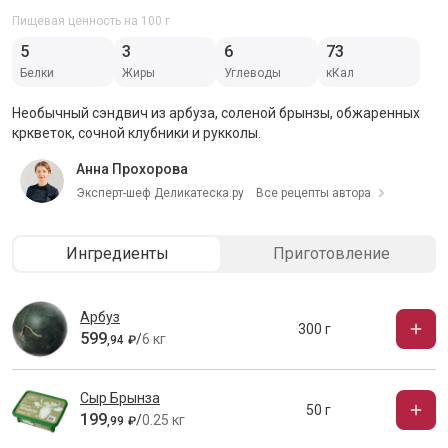
Пищевая ценность на 100 г
5
3
6
73
Белки
Жиры
Углеводы
кКал
Необычный сэндвич из арбуза, соленой брынзы, обжаренных
кркветок, сочной клубники и рукколы.
Анна Прохорова
Эксперт-шеф Деликатеска.ру
Все рецепты автора
Ингредиенты
Приготовление
Арбуз
300 г
599
/
6 кг
,
94
₽
Сыр Брынза
50 г
199
/
0.25 кг
,
99
₽