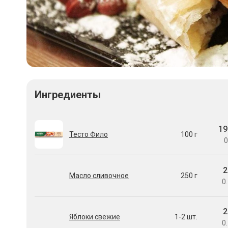
Ингредиенты
19
Тесто Фило
100 г
0
2
Масло сливочное
250 г
0.
2
Яблоки свежие
1-2 шт.
0.