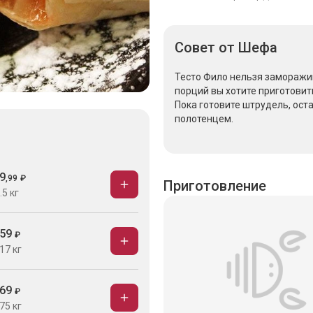
Совет
от Шефа
Тесто Фило нельзя заморажив
порций вы хотите приготовит
Пока готовите штрудель, ост
полотенцем.
9
,
99
₽
.5 кг
59
₽
17 кг
Приготовление
69
₽
75 кг