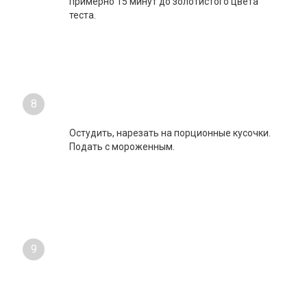
7
Выпекать в разогретой до 180С духовке
примерно 15 минут до золотистого цвета
теста.
8
Остудить, нарезать на порционные кусочки.
Подать с мороженным.