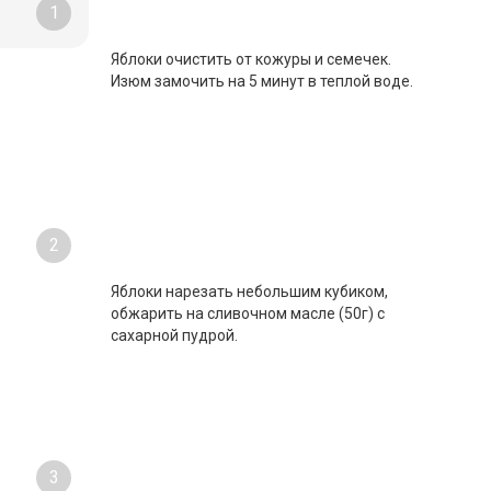
температуре в течение 2 часов, не
вскрывая упаковку. Сливочное масло (200г)
растопить в отдельной чашке.
1
Яблоки очистить от кожуры и семечек.
Изюм замочить на 5 минут в теплой воде.
2
Яблоки нарезать небольшим кубиком,
обжарить на сливочном масле (50г) с