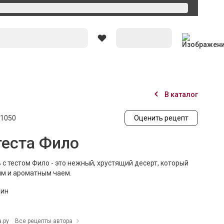
Вход
В каталог
1050
Оценить рецепт
теста Фило
с тестом Фило - это нежный, хрустящий десерт, который
ым и ароматным чаем.
мин
.ру
Все рецепты автора