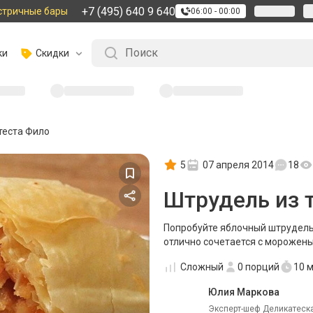
+7 (495) 640 9 640
стричные бары
06:00 - 00:00
ки
Скидки
теста Фило
5
07 апреля 2014
18
Штрудель из 
Попробуйте яблочный штрудель 
отлично сочетается с морожен
Сложный
0
порций
10 
Юлия Маркова
Эксперт-шеф Деликатеска