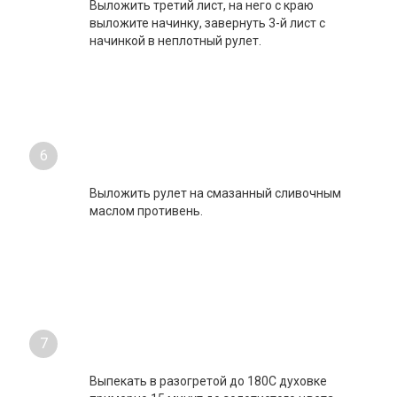
растопленным сливочным маслом, сверху
уложить еще один лист теста, еще раз
смазать маслом.
5
Выложить третий лист, на него с краю
выложите начинку, завернуть 3-й лист с
начинкой в неплотный рулет.
6
Выложить рулет на смазанный сливочным
маслом противень.