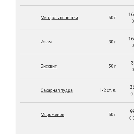
16
Миндаль лепестки
50 г
0
16
Изюм
30 г
0
3
Бисквит
50 г
0
3
Сахарная пудра
1-2 ст. л.
0.
9
Мороженое
50 г
0.