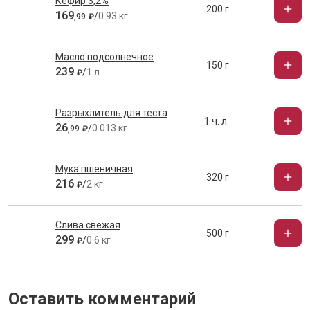
Кефир 3,2%
200 г
169
/
0.93 кг
,
99
₽
Масло подсолнечное
150 г
239
/
1 л
₽
Разрыхлитель для теста
1 ч. л.
26
/
0.013 кг
,
99
₽
Мука пшеничная
320 г
216
/
2 кг
₽
Слива свежая
500 г
299
/
0.6 кг
₽
Оставить комментарий