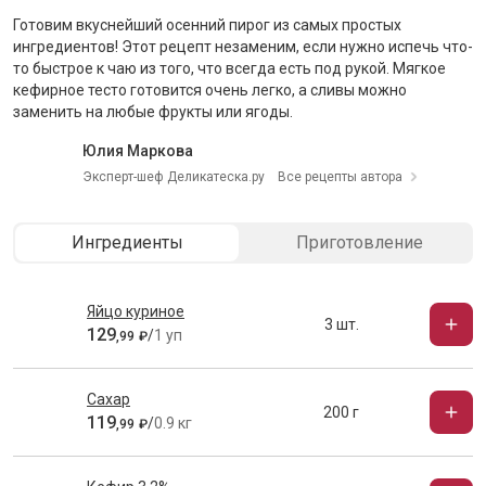
Готовим вкуснейший осенний пирог из самых простых
ингредиентов! Этот рецепт незаменим, если нужно испечь что-
то быстрое к чаю из того, что всегда есть под рукой. Мягкое
кефирное тесто готовится очень легко, а сливы можно
заменить на любые фрукты или ягоды.
Юлия Маркова
Эксперт-шеф Деликатеска.ру
Все рецепты автора
Ингредиенты
Приготовление
Яйцо куриное
3 шт.
129
/
1 уп
,
99
₽
Сахар
200 г
119
/
0.9 кг
,
99
₽