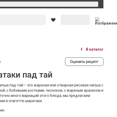
Вход
В каталог
5
Оценить рецепт
атаки пад тай
пша пад-тай – это жареная или отварная рисовая лапша с
ной, с бобовыми ростками, чесноком, с жареным арахисом и
точно много вариаций этого блюда, мы предлагаем
ми и спагетти ширатаки.
мин