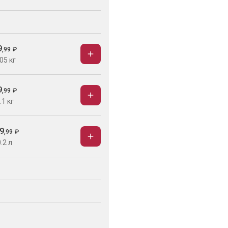
9
,
99
₽
05 кг
9
,
99
₽
.1 кг
9
,
99
₽
.2 л