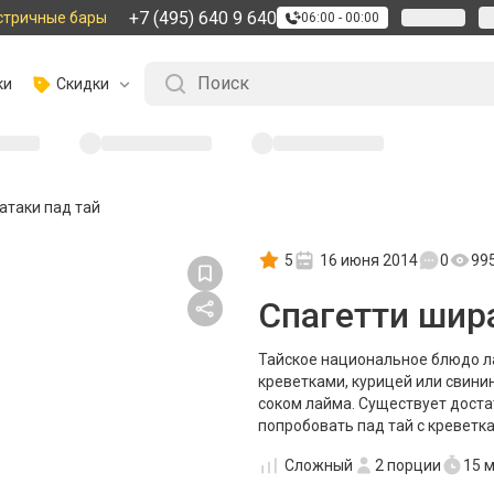
+7 (495) 640 9 640
стричные бары
06:00 - 00:00
ки
Скидки
атаки пад тай
5
16 июня 2014
0
99
Спагетти шир
Тайское национальное блюдо ла
креветками, курицей или свини
соком лайма. Существует доста
попробовать пад тай с креветка
Сложный
2
порции
15 