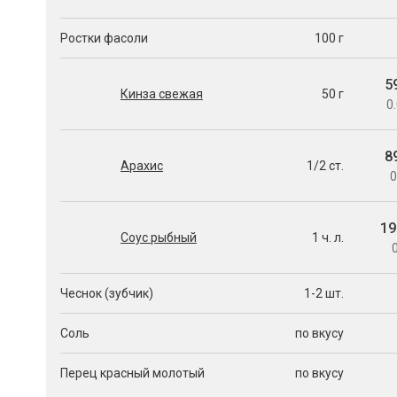
Ростки фасоли
100 г
5
Кинза свежая
50 г
0.
8
Арахис
1/2 ст.
0
19
Соус рыбный
1 ч. л.
0
Чеснок (зубчик)
1-2 шт.
Соль
по вкусу
Перец красный молотый
по вкусу