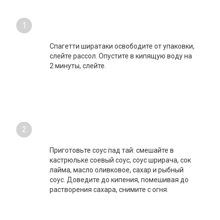
1
Спагетти ширатаки освободите от упаковки,
слейте рассол. Опустите в кипящую воду на
2 минуты, слейте.
2
Приготовьте соус пад тай: смешайте в
кастрюльке соевый соус, соус шрирача, сок
лайма, масло оливковое, сахар и рыбный
соус. Доведите до кипения, помешивая до
растворения сахара, снимите с огня.