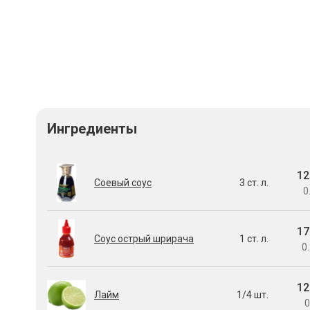
Ингредиенты
12
Соевый соус
3 ст. л.
0
17
Соус острый шрирача
1 ст. л.
0.
12
Лайм
1/4 шт.
0