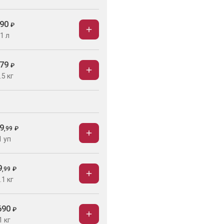
90
₽
1 л
79
₽
.5 кг
9
,
99
₽
1 уп
9
,
99
₽
.1 кг
690
₽
1 кг