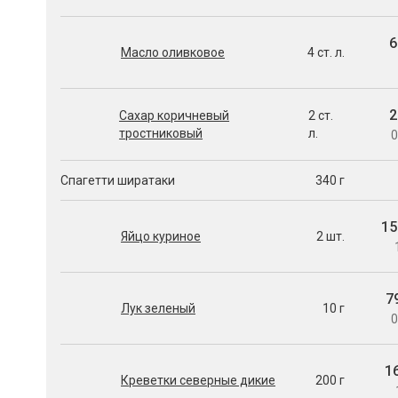
6
Масло оливковое
4 ст. л.
2
Сахар коричневый
2 ст.
тростниковый
л.
0
Спагетти ширатаки
340 г
15
Яйцо куриное
2 шт.
7
Лук зеленый
10 г
0
1
Креветки северные дикие
200 г