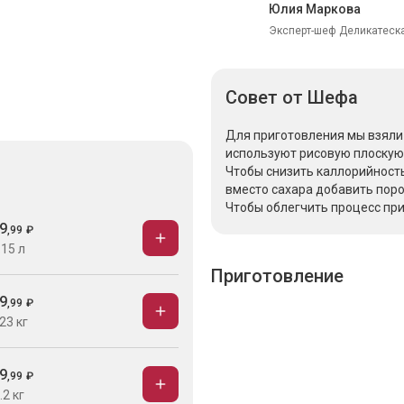
Юлия Маркова
Эксперт-шеф Деликатеска
Совет
от Шефа
Для приготовления мы взяли 
используют рисовую плоскую
Чтобы снизить каллорийность
вместо сахара добавить поро
Чтобы облегчить процесс пр
9
,
99
₽
.15 л
Приготовление
9
,
99
₽
23 кг
9
,
99
₽
.2 кг