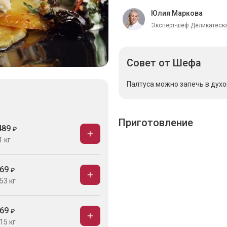
Юлия Маркова
Эксперт-шеф Деликатеска
Совет
от Шефа
Палтуса можно запечь в духо
Приготовление
489
₽
1 кг
69
₽
53 кг
69
₽
15 кг