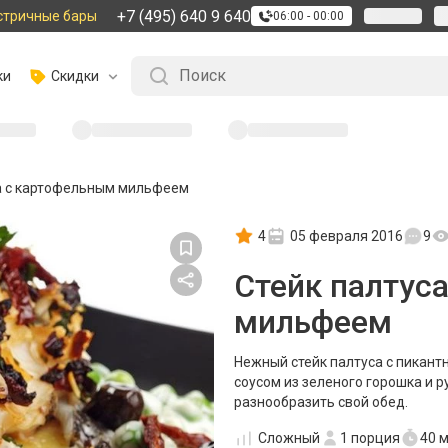
+7 (495) 640 9 640
стричные бары
06:00 - 00:00
ки
Скидки
а с картофельным мильфеем
4
05 февраля 2016
9
Стейк палтус
мильфеем
Нежный стейк палтуса с пикант
соусом из зеленого горошка и 
разнообразить свой обед.
Сложный
1
порция
40 