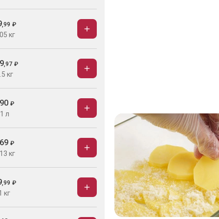
9
,
99
₽
05 кг
9
,
97
₽
.5 кг
90
₽
1 л
69
₽
13 кг
9
,
99
₽
1 кг