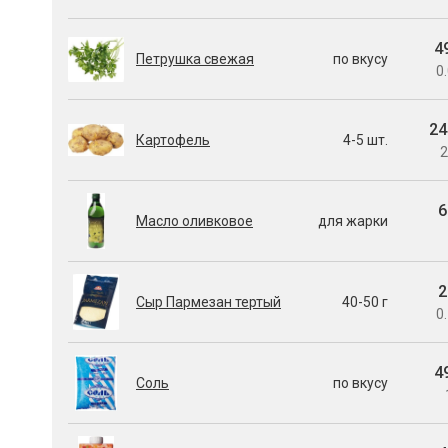
4
Петрушка свежая
по вкусу
0.
24
Картофель
4-5 шт.
2
6
Масло оливковое
для жарки
2
Сыр Пармезан тертый
40-50 г
0.
4
Соль
по вкусу