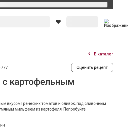
Вход
В каталог
777
Оценить рецепт
а с картофельным
ным вкусом Греческих томатов и оливок, под сливочным
румяным мильфеем из картофеля. Попробуйте
мин