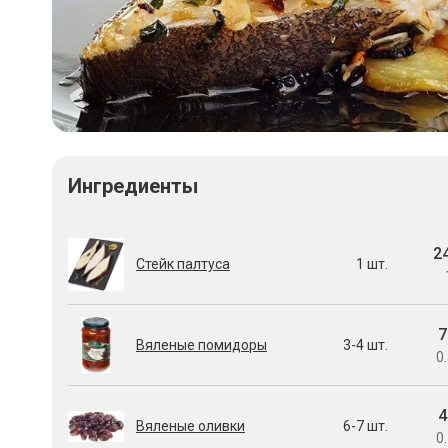
Ингредиенты
2
Стейк палтуса
1 шт.
7
Вяленые помидоры
3-4 шт.
0.
4
Вяленые оливки
6-7 шт.
0.