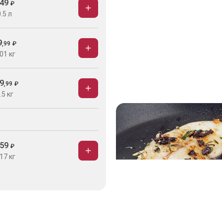
49
₽
.5 л
9
,
99
₽
01 кг
9
,
99
₽
.5 кг
59
₽
17 кг