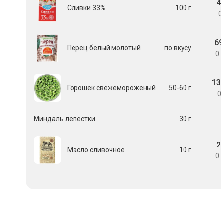
4
Сливки 33%
100 г
0
6
Перец белый молотый
по вкусу
0.
13
Горошек свежемороженый
50-60 г
0
Миндаль лепестки
30 г
2
Масло сливочное
10 г
0.