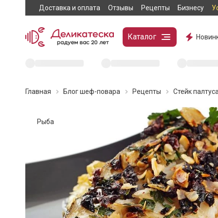
Доставка и оплата
Отзывы
Рецепты
Бизнесу
У
Каталог
Новин
Главная
Блог шеф-повара
Рецепты
Стейк палтус
Рыба