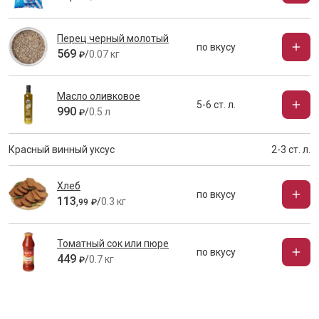
Перец черный молотый
по вкусу
569
/
0.07 кг
₽
Масло оливковое
5-6 ст. л.
990
/
0.5 л
₽
Красный винный уксус
2-3 ст. л.
Хлеб
по вкусу
113
/
0.3 кг
,
99
₽
Томатный сок или пюре
по вкусу
449
/
0.7 кг
₽