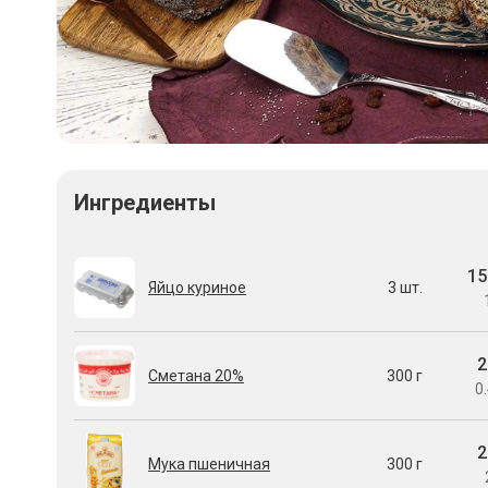
Ингредиенты
15
Яйцо куриное
3 шт.
2
Сметана 20%
300 г
0.
2
Мука пшеничная
300 г