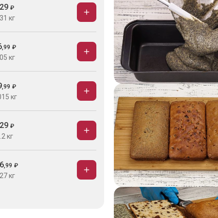
29
₽
31 кг
6
,
99
₽
05 кг
9
,
99
₽
015 кг
29
₽
.2 кг
6
,
99
₽
27 кг