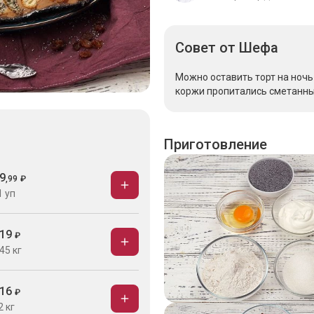
Совет
от Шефа
Можно оставить торт на ночь
коржи пропитались сметанн
Приготовление
9
,
99
₽
1 уп
19
₽
45 кг
16
₽
2 кг