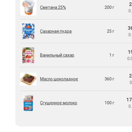
2
Сметана 25%
200 г
0.
3
Сахарная пудра
25 г
0.
1
Ванильный сахар
1 г
0.
2
Масло шоколадное
360 г
0
17
Сгущенное молоко
100 г
0.