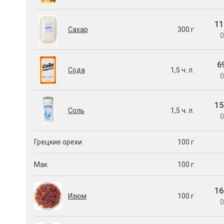
11
Сахар
300 г
0
6
Сода
1,5 ч. л.
0
15
Соль
1,5 ч. л.
0
Грецкие орехи
100 г
Мак
100 г
16
Изюм
100 г
0