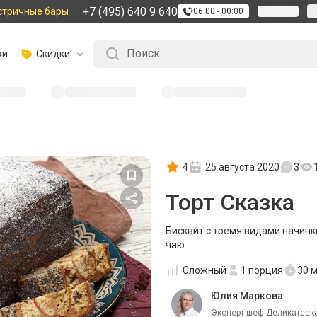
+7 (495) 640 9 640
стричные бары
06:00 - 00:00
ки
Скидки
4
25 августа 2020
3
Торт Сказка
Бисквит с тремя видами начинк
чаю.
Сложный
1
порция
30 
Юлия Маркова
Эксперт-шеф Деликатеска