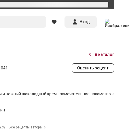
Вход
В каталог
1041
Оценить рецепт
и и нежный шоколадный крем - замечательное лакомство к
мин
.ру
Все рецепты автора