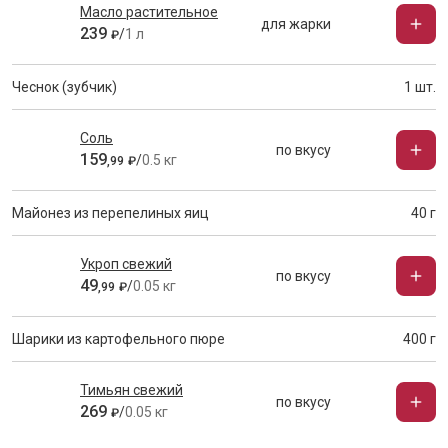
Масло растительное
для жарки
239
/
1 л
₽
Чеснок (зубчик)
1 шт.
Соль
по вкусу
159
/
0.5 кг
,
99
₽
Майонез из перепелиных яиц
40 г
Укроп свежий
по вкусу
49
/
0.05 кг
,
99
₽
Шарики из картофельного пюре
400 г
Тимьян свежий
по вкусу
269
/
0.05 кг
₽