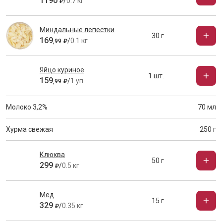
1190
/
0.7 кг
₽
Миндальные лепестки
30 г
169
/
0.1 кг
,
99
₽
Яйцо куриное
1 шт.
159
/
1 уп
,
99
₽
Молоко 3,2%
70 мл
Хурма свежая
250 г
Клюква
50 г
299
/
0.5 кг
₽
Мед
15 г
329
/
0.35 кг
₽