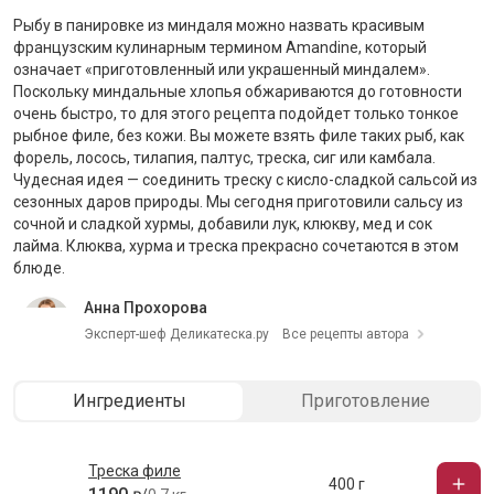
Рыбу в панировке из миндаля можно назвать красивым
французским кулинарным термином Amandine, который
означает «приготовленный или украшенный миндалем».
Поскольку миндальные хлопья обжариваются до готовности
очень быстро, то для этого рецепта подойдет только тонкое
рыбное филе, без кожи. Вы можете взять филе таких рыб, как
форель, лосось, тилапия, палтус, треска, сиг или камбала.
Чудесная идея — соединить треску с кисло-сладкой сальсой из
сезонных даров природы. Мы сегодня приготовили сальсу из
сочной и сладкой хурмы, добавили лук, клюкву, мед и сок
лайма. Клюква, хурма и треска прекрасно сочетаются в этом
блюде.
Анна Прохорова
Эксперт-шеф Деликатеска.ру
Все рецепты автора
Ингредиенты
Приготовление
Треска филе
400 г