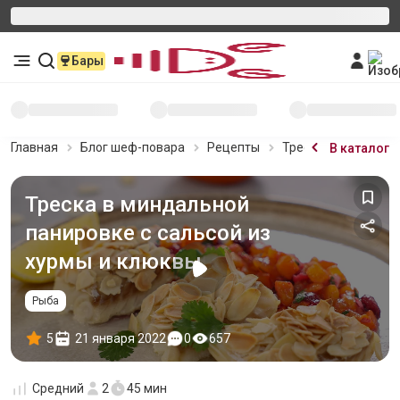
Бары
Главная
Блог шеф-повара
Рецепты
Треска в миндально
В каталог
Треска в миндальной
панировке с сальсой из
хурмы и клюквы
Рыба
5
21 января 2022
0
657
Средний
2
45 мин