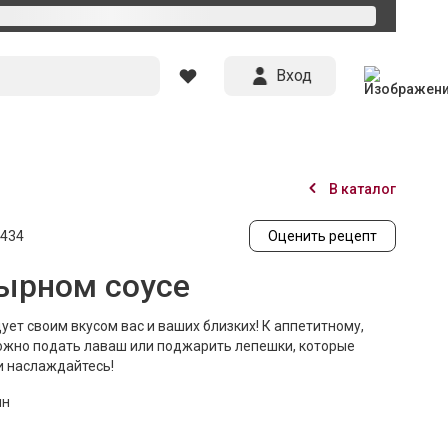
Вход
В каталог
434
Оценить рецепт
ырном соусе
ует своим вкусом вас и ваших близких! К аппетитному,
ожно подать лаваш или поджарить лепешки, которые
 и наслаждайтесь!
ин