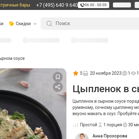
+7 (495) 640 9 640
стричные бары
06:00 - 00:00
ки
Скидки
ырном соусе
5
20 ноября 2023
1
1
Цыпленок в с
Цыпленок в сырном соусе порад
румяному, сочному цыпленку м
вкусно макать в соус. Пробуйте
Простой
1
порция
30 м
Анна Прохорова