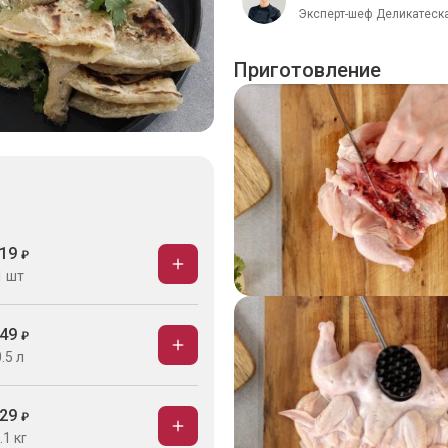
Эксперт-шеф Деликатеска
Приготовление
19
₽
1 шт
49
₽
.5 л
29
₽
.1 кг