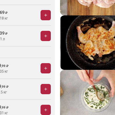
69
₽
18 кг
39
₽
1 л
9
,
99
₽
05 кг
9
,
99
₽
.5 кг
9
,
99
₽
01 кг