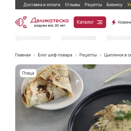
Доставка и оплата
Отзывы
Рецепты
Бизнесу
У
Каталог
Новин
Главная
Блог шеф-повара
Рецепты
Цыпленок в с
Птица