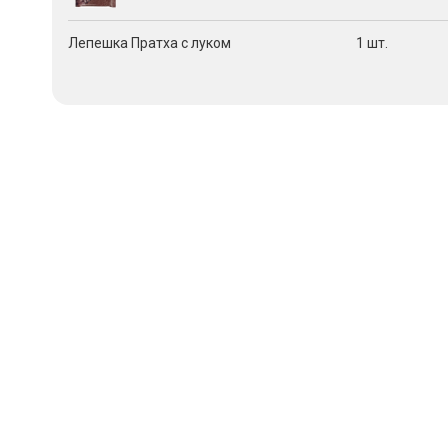
Лепешка Пратха с луком
1 шт.