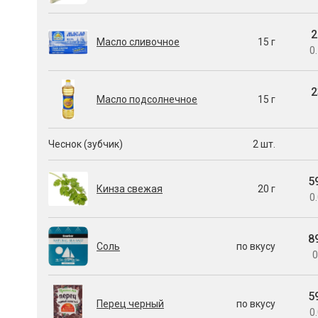
2
Масло сливочное
15 г
0.
2
Масло подсолнечное
15 г
Чеснок (зубчик)
2 шт.
5
Кинза свежая
20 г
0.
8
Соль
по вкусу
0
5
Перец черный
по вкусу
0.