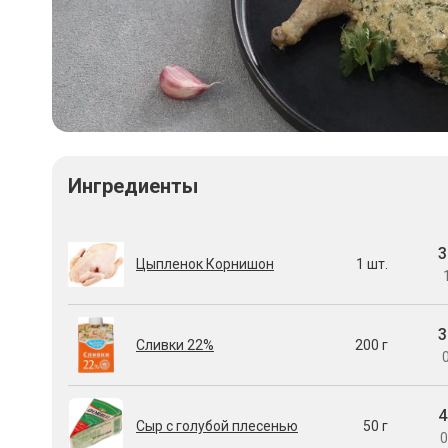
Ингредиенты
3
Цыпленок Корнишон
1 шт.
3
Сливки 22%
200 г
0
4
Сыр с голубой плесенью
50 г
0