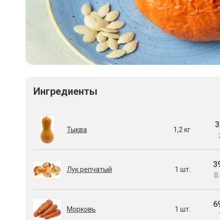
Ингредиенты
3
Тыква
1,2 кг
3
Лук репчатый
1 шт.
0.
6
Морковь
1 шт.