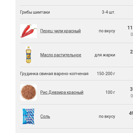
Грибы шиитаки
3-4 шт.
11
Перец чили красный
по вкусу
0
2
Масло растительное
для жарки
Грудинка свиная варено-копченая
150-200 г
3
Рис Девзира красный
100 г
0
4
Соль
по вкусу