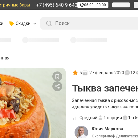
+7 (495) 640 9 640
стричные бары
06:00 - 00:00
ки
Скидки
енная
5
27 февраля 2020
12
Тыква запече
Запеченная тыква с рисово-мяс
здорово увидеть яркую, солнеч
Средний
1
порция
1 ч 
Юлия Маркова
Эксперт-шеф Деликатеска