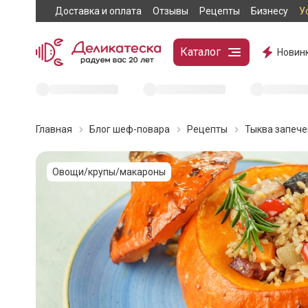
Доставка и оплата
Отзывы
Рецепты
Бизнесу
У
Каталог
Новин
Главная
Блог шеф-повара
Рецепты
Тыква запеч
Овощи/крупы/макароны