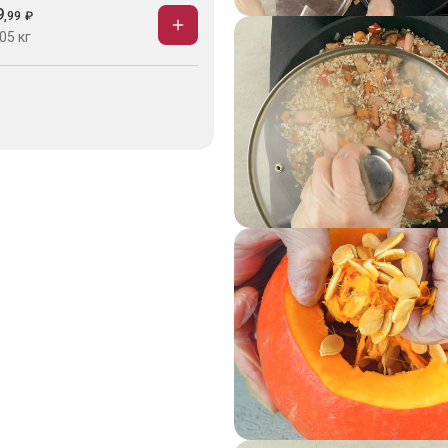
9
,
99
₽
05 кг