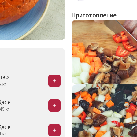
Приготовление
18
₽
2 кг
9
,
99
₽
45 кг
9
,
99
₽
1 кг