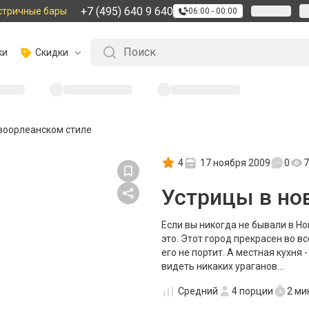
+7 (495) 640 9 640
стричные бары
06:00 - 00:00
ки
Скидки
воорлеанском стиле
4
17 ноября 2009
0
7
Устрицы в но
Если вы никогда не бывали в Н
это. Этот город прекрасен во 
его не портит. А местная кухня 
видеть никаких ураганов...
Средний
4
порции
2 ми