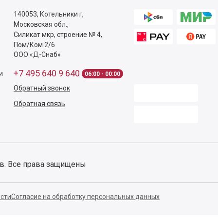
осы по заказу?
Звоните
+7 495 640 9 640
с 06
Контакты
Способы оплаты
140053,
Котельники г,
Московская обл.
,
Силикат мкр, строение № 4,
Пом/Ком 2/6
ООО «Д-Снаб»