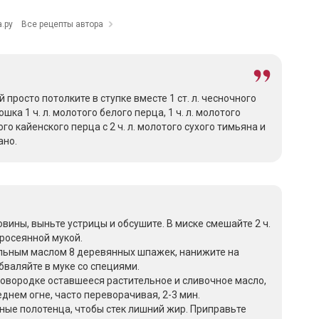
.ру
Все рецепты автора
просто потолките в ступке вместе 1 ст. л. чесночного
ошка 1 ч. л. молотого белого перца, 1 ч. л. молотого
того кайенского перца с 2 ч. л. молотого сухого тимьяна и
ано.
вины, выньте устрицы и обсушите. В миске смешайте 2 ч.
просеянной мукой.
льным маслом 8 деревянных шпажек, нанижите на
бваляйте в муке со специями.
ковородке оставшееся растительное и сливочное масло,
днем огне, часто переворачивая, 2-3 мин.
ые полотенца, чтобы стек лишний жир. Приправьте