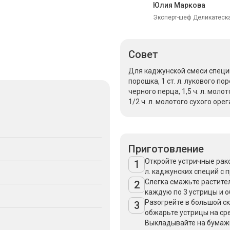
Юлия Маркова
Эксперт-шеф Деликатеска
Совет
Для каджунской смеси специй 
порошка, 1 ст. л. лукового пор
черного перца, 1,5 ч. л. моло
1/2 ч. л. молотого сухого орег
Приготовление
Откройте устричные рако
1
л. каджунских специй с 
Слегка смажьте растите
2
каждую по 3 устрицы и о
Разогрейте в большой с
3
обжарьте устрицы на сре
Выкладывайте на бумажн