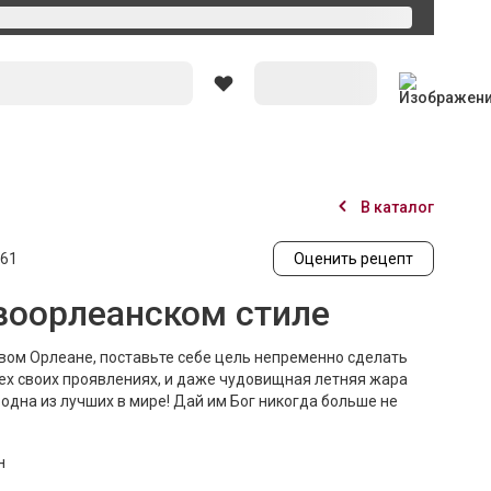
Вход
В каталог
61
Оценить рецепт
воорлеанском стиле
овом Орлеане, поставьте себе цель непременно сделать
всех своих проявлениях, и даже чудовищная летняя жара
- одна из лучших в мире! Дай им Бог никогда больше не
н